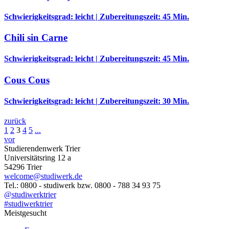
Schwierigkeitsgrad: leicht | Zubereitungszeit: 45 Min.
Chili sin Carne
Schwierigkeitsgrad: leicht | Zubereitungszeit: 45 Min.
Cous Cous
Schwierigkeitsgrad: leicht | Zubereitungszeit: 30 Min.
zurück
1
2
3
4
5
...
vor
Studierendenwerk Trier
Universitätsring 12 a
54296 Trier
welcome@studiwerk.de
Tel.: 0800 - studiwerk bzw. 0800 - 788 34 93 75
@studiwerktrier
#studiwerktrier
Meistgesucht