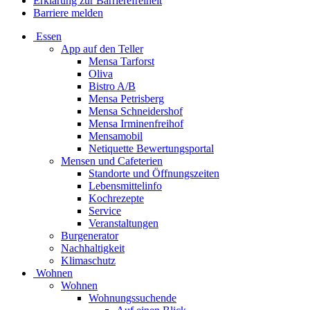
Erklärung zur Barrierefreiheit
Barriere melden
Essen
App auf den Teller
Mensa Tarforst
Oliva
Bistro A/B
Mensa Petrisberg
Mensa Schneidershof
Mensa Irminenfreihof
Mensamobil
Netiquette Bewertungsportal
Mensen und Cafeterien
Standorte und Öffnungszeiten
Lebensmittelinfo
Kochrezepte
Service
Veranstaltungen
Burgenerator
Nachhaltigkeit
Klimaschutz
Wohnen
Wohnen
Wohnungssuchende