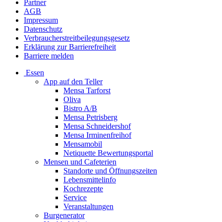
Partner
AGB
Impressum
Datenschutz
Verbraucherstreitbeilegungsgesetz
Erklärung zur Barrierefreiheit
Barriere melden
Essen
App auf den Teller
Mensa Tarforst
Oliva
Bistro A/B
Mensa Petrisberg
Mensa Schneidershof
Mensa Irminenfreihof
Mensamobil
Netiquette Bewertungsportal
Mensen und Cafeterien
Standorte und Öffnungszeiten
Lebensmittelinfo
Kochrezepte
Service
Veranstaltungen
Burgenerator