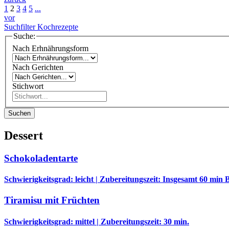
1
2
3
4
5
...
vor
Suchfilter Kochrezepte
Suche:
Nach Erhnährungsform
Nach Gerichten
Stichwort
Suchen
Dessert
Schokoladentarte
Schwierigkeitsgrad: leicht | Zubereitungszeit: Insgesamt 60 min
Tiramisu mit Früchten
Schwierigkeitsgrad: mittel | Zubereitungszeit: 30 min.