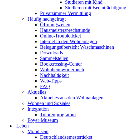
Studieren mit Kind
Studieren mit Beeinträchtigung
Privatzimmer-Vermittlung
Häufig nachgefragt
Öffnungszeiten
Hausmeistersprechstunde
Online-Troubleticket
Internet in den Wohnanlagen
Belegungsübersicht Waschmaschinen
Downloads
Sammelstellen
Bookcrossing-Center
Wohnheimwörterbuch
Nachhaltigkeit
Web-Tipps
FAQ
Aktuelles
Aktuelles aus den Wohnanlagen
Wohnen und Soziales
Integration
Tutorenprogramm
Foyer-Museum
Leben
Mobil sein
Deutschlandsemesterticket