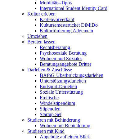
Mobilitäts-Tipps
International Student Identity Card
Kultur erleben
Kartenvorverkauf
Kultursemesterticket DiMiDo
Kulturförderung Allgemein
Umziehen
Beraten lassen
Rechtsberatung
Psychosoziale Beratung
Wohnen und Soziales
Beratungsangebote Dritter
Darlehen & Zuschüsse
BAföG-Überbrückungsdarlehen
Unterstützungsdarlehen
Endspurt-Darlehen
Soziale Unterstützung
Freitische
Windelstipendium
Stipendien
Startup-Set
Studieren mit Behinderung
Wohnen mit Behinderung
Studieren mit Kind
Angebote auf einen Blick