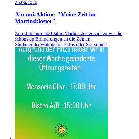
25.06.2026
Alumni-Aktion: "Meine Zeit im
Martinskloster"
Zum Jubiläum 400 Jahre Martinskloster suchen wir die
schönsten Erinnerungen an die Zeit im
Studierendenwohnheim: Fotos oder Souvenirs!