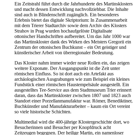
Ein Zeitstrahl führt durch die Jahrhunderte des Martinsklosters
und macht dessen Entwicklung nachvollziehbar. Die Inhalte
sind auch in Blindenschrift zugänglich. Ein besonderes
Erlebnis bietet das digitale Skriptorium: In Zusammenarbeit
mit dem Trierer Stadtarchiv sowie dem Archiv des Klosters
Strahov in Prag wurden hochaufgelöste Digitalisate
ottonischer Handschriften aufbereitet. Um das Jahr 1000 war
das Martinskloster dank des Wirken des Meisters Gregorii ein
Zentrum der ottonischen Buchkunst – ein Ort geistiger und
künstlerischer Arbeit von überregionaler Bedeutung.
Das Kloster nahm immer wieder neue Rollen ein, das zeigen
weitere Exponate. Der Ausgangspunkt ist die Zeit unter
römischen Einfluss. So ist dort auch ein Artefakt aus
archäologischen Ausgrabungen wie zum Beispiel ein kleines
Fundstück einer römischen Haustempelsäule ausgestellt. Ein
ausgestelltes Tee-Service aus dem Stadtmuseum Trier erinnert
daran, dass das Martinskloster zwischen 1807 und 1823 auch
Standort einer Porzellanmanufaktur war. Römer, Benediktiner,
Buchkünstler und Manufakturarbeiter – kaum ein Ort vereint
so viele historische Schichten.
Multimedial wird die 400-jährige Klostergeschichte dort, wo
Besucherinnen und Besucher per Knopfdruck acht
Zeitzeugen begegnen. Der heilige Martin, ein namenloser