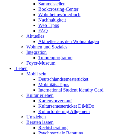
Sammelstellen
Bookcrossing-Center
Wohnheimwörterbuch
Nachhaltigkeit
Web-Tipps
FAQ
Aktuelles
Aktuelles aus den Wohnanlagen
Wohnen und Soziales
Integration
Tutorenprogramm
Foyer-Museum
Leben
Mobil sein
Deutschlandsemesterticket
Mobilitäts-Tipps
International Student Identity Card
Kultur erleben
Kartenvorverkauf
Kultursemesterticket DiMiDo
Kulturförderung Allgemein
Umziehen
Beraten lassen
Rechtsberatung
Psychosoziale Beratung