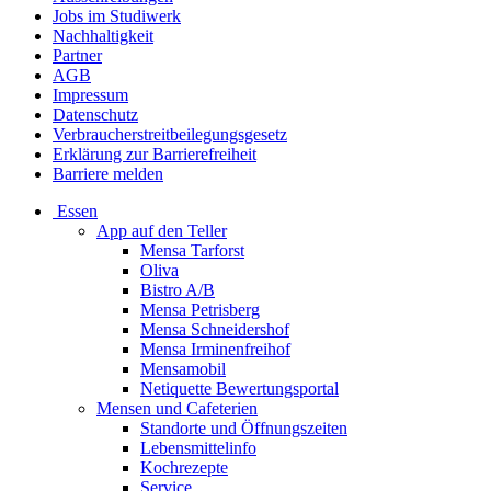
Jobs im Studiwerk
Nachhaltigkeit
Partner
AGB
Impressum
Datenschutz
Verbraucherstreitbeilegungsgesetz
Erklärung zur Barrierefreiheit
Barriere melden
Essen
App auf den Teller
Mensa Tarforst
Oliva
Bistro A/B
Mensa Petrisberg
Mensa Schneidershof
Mensa Irminenfreihof
Mensamobil
Netiquette Bewertungsportal
Mensen und Cafeterien
Standorte und Öffnungszeiten
Lebensmittelinfo
Kochrezepte
Service