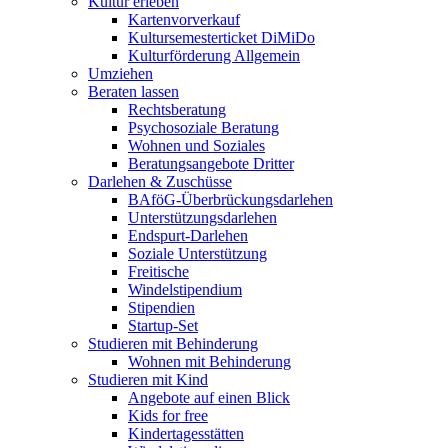
Kultur erleben
Kartenvorverkauf
Kultursemesterticket DiMiDo
Kulturförderung Allgemein
Umziehen
Beraten lassen
Rechtsberatung
Psychosoziale Beratung
Wohnen und Soziales
Beratungsangebote Dritter
Darlehen & Zuschüsse
BAföG-Überbrückungsdarlehen
Unterstützungsdarlehen
Endspurt-Darlehen
Soziale Unterstützung
Freitische
Windelstipendium
Stipendien
Startup-Set
Studieren mit Behinderung
Wohnen mit Behinderung
Studieren mit Kind
Angebote auf einen Blick
Kids for free
Kindertagesstätten