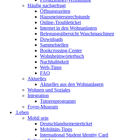
Häufig nachgefragt
Öffnungszeiten
Hausmeistersprechstunde
Online-Troubleticket
Internet in den Wohnanlagen
Belegungsübersicht Waschmaschinen
Downloads
Sammelstellen
Bookcrossing-Center
Wohnheimwörterbuch
Nachhaltigkeit
Web-Tipps
FAQ
Aktuelles
Aktuelles aus den Wohnanlagen
Wohnen und Soziales
Integration
Tutorenprogramm
Foyer-Museum
Leben
Mobil sein
Deutschlandsemesterticket
Mobilitäts-Tipps
International Student Identity Card