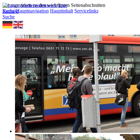
Sprungmarken zu den wichtigsten Seitenabschnitten
Suche
Hauptnavigation
Hauptinhalt
Servicelinks
Kontakt
Suche