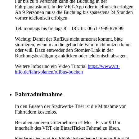
Für bis zu 8 Personen kann die Buchung in der
Fahrplanauskunft, in der VRT-App oder telefonisch erfolgen.
Ab 9 Personen muss die Buchung bis spätestens 24 Stunden
vorher telefonisch erfolgen.
Tel. montags bis freitags 8 – 18 Uhr: 0651 / 999 878 99
Wichtig: Damit der RufBus nicht umsonst kommt, bitte
stornieren, wenn man die gebuchte Fahrt nicht nutzen kann
oder will. Dazu entweder den Stornier-Link in der
Buchungsbestätigung anklicken oder telefonisch absagen.
Weitere Infos und ein Video-Tutorial
https://www.vrt-
info.de/fahrt-planen/rufbus-buchen
Fahrradmitnahme
In den Bussen der Stadtwerke Trier ist die Mitnahme von
Fahrrädern kostenlos.
Bei allen anderen Unternehmen ist Mo – Fr vor 9 Uhr
innerhalb des VRT ein EinzelTicket Fahrrad zu lösen.
Kinderwagen und Rollstühle haben jedoch immer Priorität