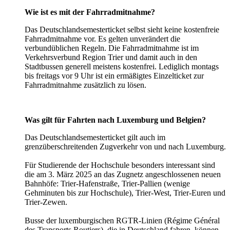
Wie ist es mit der Fahrradmitnahme?
Das Deutschlandsemesterticket selbst sieht keine kostenfreie
Fahrradmitnahme vor. Es gelten unverändert die
verbundüblichen Regeln. Die Fahrradmitnahme ist im
Verkehrsverbund Region Trier und damit auch in den
Stadtbussen generell meistens kostenfrei. Lediglich montags
bis freitags vor 9 Uhr ist ein ermäßigtes Einzelticket zur
Fahrradmitnahme zusätzlich zu lösen.
Was gilt für Fahrten nach Luxemburg und Belgien?
Das Deutschlandsemesterticket gilt auch
im
grenzüberschreitenden Zugverkehr von und
nach Luxemburg.
Für Studierende der Hochschule besonders interessant sind
die am 3. März 2025 an das Zugnetz angeschlossenen neuen
Bahnhöfe: Trier-Hafenstraße, Trier-Pallien (wenige
Gehminuten bis zur Hochschule), Trier-West, Trier-Euren und
Trier-Zewen.
Busse der luxemburgischen RGTR-Linien (Régime Général
des Transports Routiers), die in Deutschland fahren, können