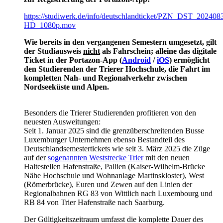
https://studiwerk.de/info/deutschlandticket/PZN_DST_202408
HD_1080p.mov
Wie bereits in den vergangenen Semestern umgesetzt, gilt
der Studiausweis
nicht
als Fahrschein; alleine das digitale
Ticket in der Portazon-App (
Android
/
iOS
) ermöglicht
den Studierenden der Trierer Hochschule, die Fahrt im
kompletten Nah- und Regionalverkehr zwischen
Nordseeküste und Alpen.
Besonders die Trierer Studierenden profitieren von den
neuesten Ausweitungen:
Seit 1. Januar 2025 sind die grenzüberschreitenden Busse
Luxemburger Unternehmen ebenso Bestandteil des
Deutschlandsemestertickets wie seit 3. März 2025 die Züge
auf der
sogenannten Weststrecke Trier
mit den neuen
Haltestellen Hafenstraße, Pallien (Kaiser-Wilhelm-Brücke
Nähe Hochschule und Wohnanlage Martinskloster), West
(Römerbrücke), Euren und Zewen auf den Linien der
Regionalbahnen RG 83 von Wittlich nach Luxembourg und
RB 84 von Trier Hafenstraße nach Saarburg.
Der Gültigkeitszeitraum umfasst die komplette Dauer des