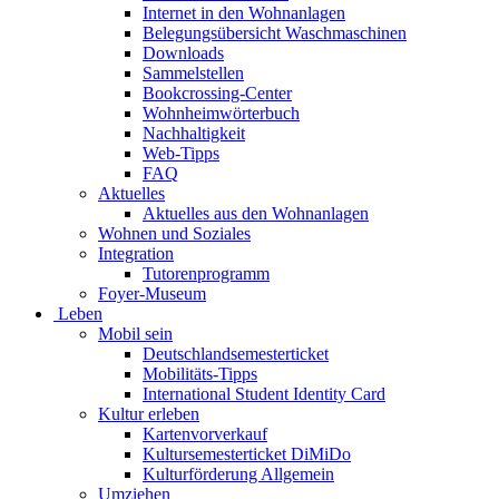
Internet in den Wohnanlagen
Belegungsübersicht Waschmaschinen
Downloads
Sammelstellen
Bookcrossing-Center
Wohnheimwörterbuch
Nachhaltigkeit
Web-Tipps
FAQ
Aktuelles
Aktuelles aus den Wohnanlagen
Wohnen und Soziales
Integration
Tutorenprogramm
Foyer-Museum
Leben
Mobil sein
Deutschlandsemesterticket
Mobilitäts-Tipps
International Student Identity Card
Kultur erleben
Kartenvorverkauf
Kultursemesterticket DiMiDo
Kulturförderung Allgemein
Umziehen