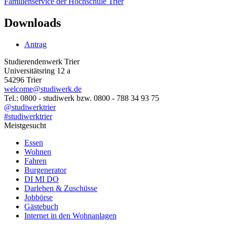
Familienservice der Hochschule Trier
Downloads
Antrag
Studierendenwerk Trier
Universitätsring 12 a
54296 Trier
welcome@studiwerk.de
Tel.: 0800 - studiwerk bzw. 0800 - 788 34 93 75
@studiwerktrier
#studiwerktrier
Meistgesucht
Essen
Wohnen
Fahren
Burgenerator
DI MI DO
Darlehen & Zuschüsse
Jobbörse
Gästebuch
Internet in den Wohnanlagen