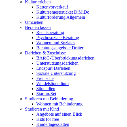
Kultur erleben
Kartenvorverkauf
Kultursemesterticket DiMiDo
Kulturförderung Allgemein
Umziehen
Beraten lassen
Rechtsberatung
Psychosoziale Beratung
Wohnen und Soziales
Beratungsangebote Dritter
Darlehen & Zuschüsse
BAföG-Überbrückungsdarlehen
Unterstützungsdarlehen
Endspurt-Darlehen
Soziale Unterstützung
Freitische
Windelstipendium
Stipendien
Startup-Set
Studieren mit Behinderung
Wohnen mit Behinderung
Studieren mit Kind
Angebote auf einen Blick
Kids for free
Kindertagesstätten