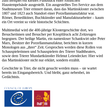
zum Beispiel ein kleines Fundstück einer römischen
Haustempelsäule ausgestellt. Ein ausgestelltes Tee-Service aus dem
Stadtmuseum Trier erinnert daran, dass das Martinskloster zwischen
1807 und 1823 auch Standort einer Porzellanmanufaktur war.
Römer, Benediktiner, Buchkünstler und Manufakturarbeiter – kaum
ein Ort vereint so viele historische Schichten.
Multimedial wird die 400-jährige Klostergeschichte dort, wo
Besucherinnen und Besucher per Knopfdruck acht Zeitzeugen
begegnen. Der heilige Martin, ein namenloser Schankwirt oder Peter
Marx, Besitzer der Porzellanmanufaktur, berichten in kurzen
Monologen aus „ihrer“ Zeit. Gesprochen werden diese Rollen von
Schauspielerinnen und Schauspielern des Trierer Stadttheaters,
sowie dem Trierer Mundartkünstler Helmut Leiendecker. Hier wird
das Martinskloster nicht nur erklärt, sondern erzählt.
Geschichte in Trier, die nicht gesucht werden muss – sie wartet
bereits im Eingangsbereich. Und bleibt, ganz nebenbei, im
Gedächtnis.