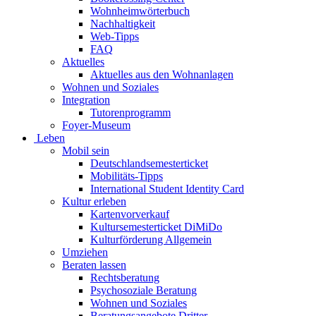
Wohnheimwörterbuch
Nachhaltigkeit
Web-Tipps
FAQ
Aktuelles
Aktuelles aus den Wohnanlagen
Wohnen und Soziales
Integration
Tutorenprogramm
Foyer-Museum
Leben
Mobil sein
Deutschlandsemesterticket
Mobilitäts-Tipps
International Student Identity Card
Kultur erleben
Kartenvorverkauf
Kultursemesterticket DiMiDo
Kulturförderung Allgemein
Umziehen
Beraten lassen
Rechtsberatung
Psychosoziale Beratung
Wohnen und Soziales
Beratungsangebote Dritter