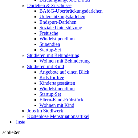
Darlehen & Zuschüsse
BAföG-Überbrückungsdarlehen
Unterstützungsdarlehen
Endspurt-Darlehen
Soziale Unterstützung
Freitische
Windelstipendium
Stipendien
Startup-Set
Studieren mit Behinderung
Wohnen mit Behinderung
Studieren mit Kind
Angebote auf einen Blick
Kids for free
Kindertagesstätten
Windelstipendium
Startup-Set
Eltern-Kind-Frühstück
Wohnen mit Kind
Jobs im Studiwerk
Kostenlose Menstruationsartikel
Insta
schließen