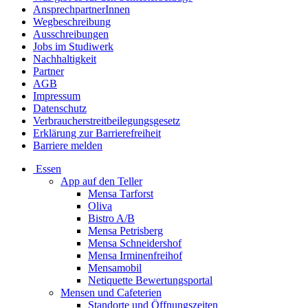
AnsprechpartnerInnen
Wegbeschreibung
Ausschreibungen
Jobs im Studiwerk
Nachhaltigkeit
Partner
AGB
Impressum
Datenschutz
Verbraucherstreitbeilegungsgesetz
Erklärung zur Barrierefreiheit
Barriere melden
Essen
App auf den Teller
Mensa Tarforst
Oliva
Bistro A/B
Mensa Petrisberg
Mensa Schneidershof
Mensa Irminenfreihof
Mensamobil
Netiquette Bewertungsportal
Mensen und Cafeterien
Standorte und Öffnungszeiten