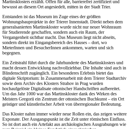
Martinsklosters erzählt. Offen für alle, barrierefrei zertifiziert und
bewusst an diesem Ort angesiedelt, mitten in der Stadt Trier.
Entstanden ist das Museum im Zuge eines der größten
Wohnungsbauprojekte in der Trierer Innenstadt. Direkt neben dem
generalsanierten Martinskloster wurde nicht nur neuer Wohnraum
für Studierende geschaffen, sondern auch ein Raum, der
Vergangenheit sichtbar macht. Das Museum liegt nicht abseits,
sondern direkt im Eingangsbereich des Hauses – dort, wo
MieterInnen und BesucherInnen ankommen, warten und sich
begegnen.
Ein Zeitstrahl führt durch die Jahrhunderte des Martinsklosters und
macht dessen Entwicklung nachvollziehbar. Die Inhalte sind auch in
Blindenschrift zugänglich. Ein besonderes Erlebnis bietet das
digitale Skriptorium: In Zusammenarbeit mit dem Trierer Stadtarchiv
sowie dem Archiv des Klosters Strahov in Prag wurden
hochaufgelöste Digitalisate ottonischer Handschriften aufbereitet.
Um das Jahr 1000 war das Martinskloster dank des Wirken des
Meisters Gregorii ein Zentrum der ottonischen Buchkunst – ein Ort
geistiger und künstlerischer Arbeit von überregionaler Bedeutung.
Das Kloster nahm immer wieder neue Rollen ein, das zeigen weitere
Exponate. Der Ausgangspunkt ist die Zeit unter römischen Einfluss.
So ist dort auch ein Artefakt aus archäologischen Ausgrabungen wie