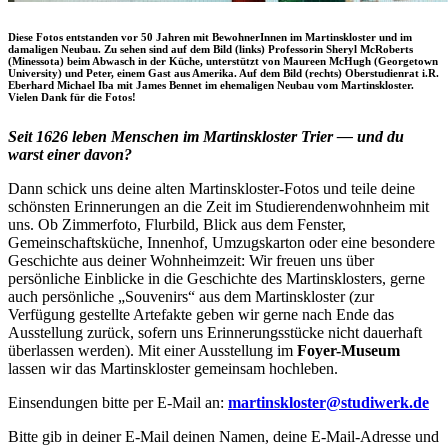
Diese Fotos entstanden vor 50 Jahren mit BewohnerInnen im Martinskloster und im
damaligen Neubau. Zu sehen sind auf dem Bild (links) Professorin Sheryl McRoberts
(Minessota) beim Abwasch in der Küche, unterstützt von Maureen McHugh (Georgetown
University) und Peter, einem Gast aus Amerika. Auf dem Bild (rechts) Oberstudienrat i.R.
Eberhard Michael Iba mit James Bennet im ehemaligen Neubau vom Martinskloster.
Vielen Dank für die Fotos!
Seit 1626 leben Menschen im Martinskloster Trier — und du
warst einer davon?
Dann schick uns deine alten Martinskloster-Fotos und teile deine
schönsten Erinnerungen an die Zeit im Studierendenwohnheim mit
uns. Ob Zimmerfoto, Flurbild, Blick aus dem Fenster,
Gemeinschaftsküche, Innenhof, Umzugskarton oder eine besondere
Geschichte aus deiner Wohnheimzeit: Wir freuen uns über
persönliche Einblicke in die Geschichte des Martinsklosters, gerne
auch persönliche „Souvenirs“ aus dem Martinskloster (zur
Verfügung gestellte Artefakte geben wir gerne nach Ende das
Ausstellung zurück, sofern uns Erinnerungsstücke nicht dauerhaft
überlassen werden). Mit einer Ausstellung im
Foyer-Museum
lassen wir das Martinskloster gemeinsam hochleben.
Einsendungen bitte per E-Mail an:
martinskloster@studiwerk.de
Bitte gib in deiner E-Mail deinen Namen, deine E-Mail-Adresse und