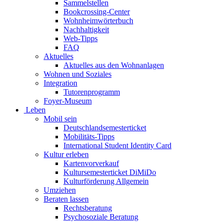
Sammelstellen
Bookcrossing-Center
Wohnheimwörterbuch
Nachhaltigkeit
Web-Tipps
FAQ
Aktuelles
Aktuelles aus den Wohnanlagen
Wohnen und Soziales
Integration
Tutorenprogramm
Foyer-Museum
Leben
Mobil sein
Deutschlandsemesterticket
Mobilitäts-Tipps
International Student Identity Card
Kultur erleben
Kartenvorverkauf
Kultursemesterticket DiMiDo
Kulturförderung Allgemein
Umziehen
Beraten lassen
Rechtsberatung
Psychosoziale Beratung