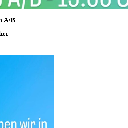
o A/B
her