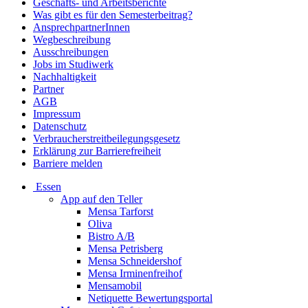
Geschäfts- und Arbeitsberichte
Was gibt es für den Semesterbeitrag?
AnsprechpartnerInnen
Wegbeschreibung
Ausschreibungen
Jobs im Studiwerk
Nachhaltigkeit
Partner
AGB
Impressum
Datenschutz
Verbraucherstreitbeilegungsgesetz
Erklärung zur Barrierefreiheit
Barriere melden
Essen
App auf den Teller
Mensa Tarforst
Oliva
Bistro A/B
Mensa Petrisberg
Mensa Schneidershof
Mensa Irminenfreihof
Mensamobil
Netiquette Bewertungsportal