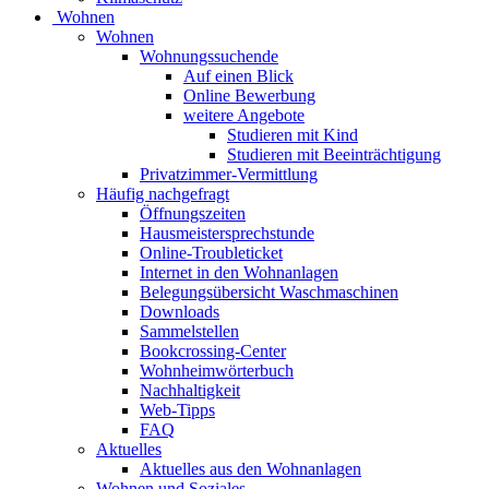
Wohnen
Wohnen
Wohnungssuchende
Auf einen Blick
Online Bewerbung
weitere Angebote
Studieren mit Kind
Studieren mit Beeinträchtigung
Privatzimmer-Vermittlung
Häufig nachgefragt
Öffnungszeiten
Hausmeistersprechstunde
Online-Troubleticket
Internet in den Wohnanlagen
Belegungsübersicht Waschmaschinen
Downloads
Sammelstellen
Bookcrossing-Center
Wohnheimwörterbuch
Nachhaltigkeit
Web-Tipps
FAQ
Aktuelles
Aktuelles aus den Wohnanlagen
Wohnen und Soziales