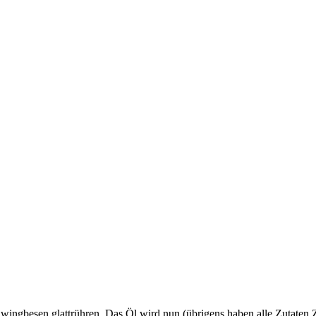
hwingbesen glattrühren. Das Öl wird nun (übrigens haben alle Zutaten