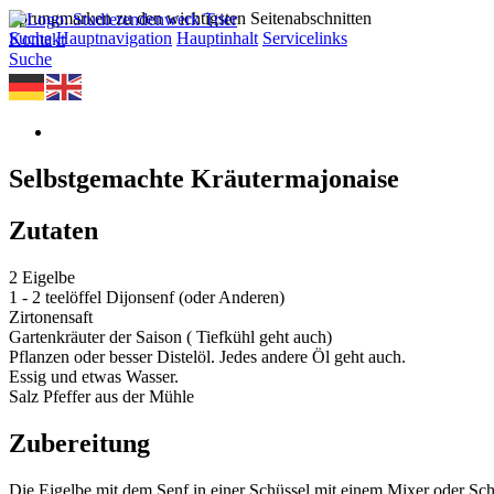
Sprungmarken zu den wichtigsten Seitenabschnitten
Suche
Hauptnavigation
Hauptinhalt
Servicelinks
Kontakt
Suche
Selbstgemachte Kräutermajonaise
Zutaten
2 Eigelbe
1 - 2 teelöffel Dijonsenf (oder Anderen)
Zirtonensaft
Gartenkräuter der Saison ( Tiefkühl geht auch)
Pflanzen oder besser Distelöl. Jedes andere Öl geht auch.
Essig und etwas Wasser.
Salz Pfeffer aus der Mühle
Zubereitung
Die Eigelbe mit dem Senf in einer Schüssel mit einem Mixer oder Sc