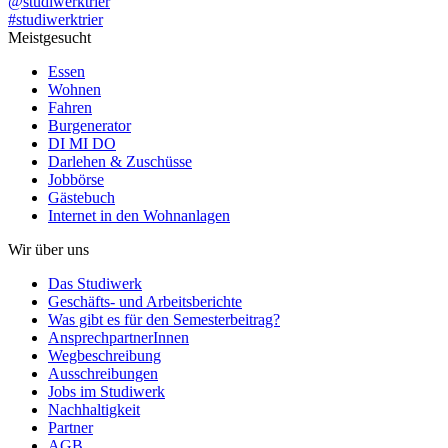
@studiwerktrier
#studiwerktrier
Meistgesucht
Essen
Wohnen
Fahren
Burgenerator
DI MI DO
Darlehen & Zuschüsse
Jobbörse
Gästebuch
Internet in den Wohnanlagen
Wir über uns
Das Studiwerk
Geschäfts- und Arbeitsberichte
Was gibt es für den Semesterbeitrag?
AnsprechpartnerInnen
Wegbeschreibung
Ausschreibungen
Jobs im Studiwerk
Nachhaltigkeit
Partner
AGB