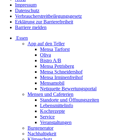
Impressum
Datenschutz
Verbraucherstreitbeilegungsgesetz
Erklärung zur Barrierefreiheit
Barriere melden
Essen
App auf den Teller
Mensa Tarforst
Oliva
Bistro A/B
Mensa Petrisberg
Mensa Schneidershof
Mensa Irminenfreihof
Mensamobil
Netiquette Bewertungsportal
Mensen und Cafeterien
Standorte und Öffnungszeiten
Lebensmittelinfo
Kochrezepte
Service
Veranstaltungen
Burgenerator
Nachhaltigkeit
Klimaschutz