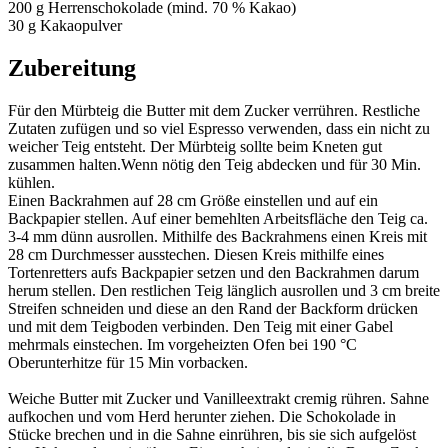
200 g Herrenschokolade (mind. 70 % Kakao)
30 g Kakaopulver
Zubereitung
Für den Mürbteig die Butter mit dem Zucker verrühren. Restliche
Zutaten zufügen und so viel Espresso verwenden, dass ein nicht zu
weicher Teig entsteht. Der Mürbteig sollte beim Kneten gut
zusammen halten.Wenn nötig den Teig abdecken und für 30 Min.
kühlen.
Einen Backrahmen auf 28 cm Größe einstellen und auf ein
Backpapier stellen. Auf einer bemehlten Arbeitsfläche den Teig ca.
3-4 mm dünn ausrollen. Mithilfe des Backrahmens einen Kreis mit
28 cm Durchmesser ausstechen. Diesen Kreis mithilfe eines
Tortenretters aufs Backpapier setzen und den Backrahmen darum
herum stellen. Den restlichen Teig länglich ausrollen und 3 cm breite
Streifen schneiden und diese an den Rand der Backform drücken
und mit dem Teigboden verbinden. Den Teig mit einer Gabel
mehrmals einstechen. Im vorgeheizten Ofen bei 190 °C
Oberunterhitze für 15 Min vorbacken.
Weiche Butter mit Zucker und Vanilleextrakt cremig rühren. Sahne
aufkochen und vom Herd herunter ziehen. Die Schokolade in
Stücke brechen und in die Sahne einrühren, bis sie sich aufgelöst