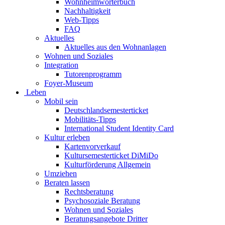
Wohnheimwörterbuch
Nachhaltigkeit
Web-Tipps
FAQ
Aktuelles
Aktuelles aus den Wohnanlagen
Wohnen und Soziales
Integration
Tutorenprogramm
Foyer-Museum
Leben
Mobil sein
Deutschlandsemesterticket
Mobilitäts-Tipps
International Student Identity Card
Kultur erleben
Kartenvorverkauf
Kultursemesterticket DiMiDo
Kulturförderung Allgemein
Umziehen
Beraten lassen
Rechtsberatung
Psychosoziale Beratung
Wohnen und Soziales
Beratungsangebote Dritter