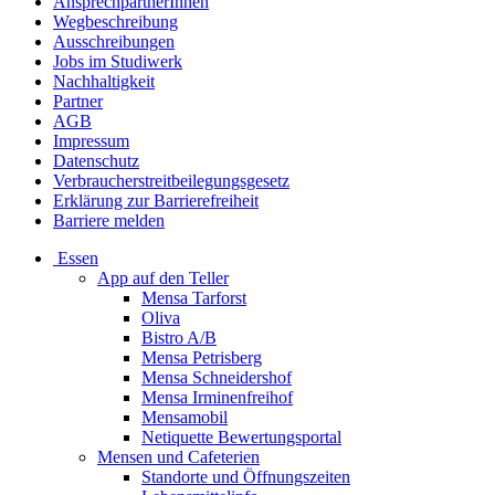
AnsprechpartnerInnen
Wegbeschreibung
Ausschreibungen
Jobs im Studiwerk
Nachhaltigkeit
Partner
AGB
Impressum
Datenschutz
Verbraucherstreitbeilegungsgesetz
Erklärung zur Barrierefreiheit
Barriere melden
Essen
App auf den Teller
Mensa Tarforst
Oliva
Bistro A/B
Mensa Petrisberg
Mensa Schneidershof
Mensa Irminenfreihof
Mensamobil
Netiquette Bewertungsportal
Mensen und Cafeterien
Standorte und Öffnungszeiten