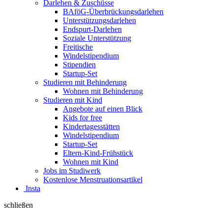
Darlehen & Zuschüsse
BAföG-Überbrückungsdarlehen
Unterstützungsdarlehen
Endspurt-Darlehen
Soziale Unterstützung
Freitische
Windelstipendium
Stipendien
Startup-Set
Studieren mit Behinderung
Wohnen mit Behinderung
Studieren mit Kind
Angebote auf einen Blick
Kids for free
Kindertagesstätten
Windelstipendium
Startup-Set
Eltern-Kind-Frühstück
Wohnen mit Kind
Jobs im Studiwerk
Kostenlose Menstruationsartikel
Insta
schließen