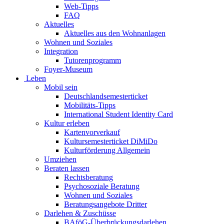
Web-Tipps
FAQ
Aktuelles
Aktuelles aus den Wohnanlagen
Wohnen und Soziales
Integration
Tutorenprogramm
Foyer-Museum
Leben
Mobil sein
Deutschlandsemesterticket
Mobilitäts-Tipps
International Student Identity Card
Kultur erleben
Kartenvorverkauf
Kultursemesterticket DiMiDo
Kulturförderung Allgemein
Umziehen
Beraten lassen
Rechtsberatung
Psychosoziale Beratung
Wohnen und Soziales
Beratungsangebote Dritter
Darlehen & Zuschüsse
BAföG-Überbrückungsdarlehen