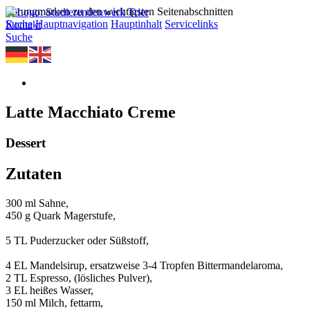
Sprungmarken zu den wichtigsten Seitenabschnitten
Suche
Hauptnavigation
Hauptinhalt
Servicelinks
Kontakt
Suche
Latte Macchiato Creme
Dessert
Zutaten
300 ml Sahne,
450 g Quark Magerstufe,
5 TL Puderzucker oder Süßstoff,
4 EL Mandelsirup, ersatzweise 3-4 Tropfen Bittermandelaroma,
2 TL Espresso, (lösliches Pulver),
3 EL heißes Wasser,
150 ml Milch, fettarm,