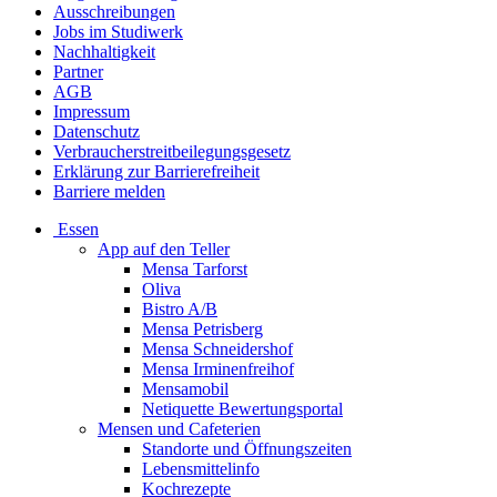
Ausschreibungen
Jobs im Studiwerk
Nachhaltigkeit
Partner
AGB
Impressum
Datenschutz
Verbraucherstreitbeilegungsgesetz
Erklärung zur Barrierefreiheit
Barriere melden
Essen
App auf den Teller
Mensa Tarforst
Oliva
Bistro A/B
Mensa Petrisberg
Mensa Schneidershof
Mensa Irminenfreihof
Mensamobil
Netiquette Bewertungsportal
Mensen und Cafeterien
Standorte und Öffnungszeiten
Lebensmittelinfo
Kochrezepte