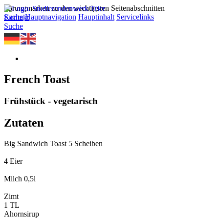
Sprungmarken zu den wichtigsten Seitenabschnitten
Suche
Hauptnavigation
Hauptinhalt
Servicelinks
Kontakt
Suche
French Toast
Frühstück - vegetarisch
Zutaten
Big Sandwich Toast 5 Scheiben
4 Eier
Milch 0,5l
Zimt
1 TL
Ahornsirup