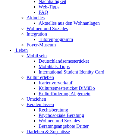
Nachhaltigkeit
Web-Tipps
FAQ
Aktuelles
Aktuelles aus den Wohnanlagen
Wohnen und Soziales
Integration
Tutorenprogramm
Foyer-Museum
Leben
Mobil sein
Deutschlandsemesterticket
Mobilitäts-Tipps
International Student Identity Card
Kultur erleben
Kartenvorverkauf
Kultursemesterticket DiMiDo
Kulturförderung Allgemein
Umziehen
Beraten lassen
Rechtsberatung
Psychosoziale Beratung
Wohnen und Soziales
Beratungsangebote Dritter
Darlehen & Zuschüsse