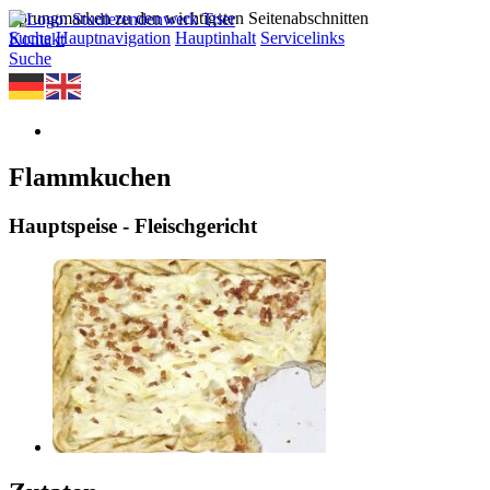
Sprungmarken zu den wichtigsten Seitenabschnitten
Suche
Hauptnavigation
Hauptinhalt
Servicelinks
Kontakt
Suche
Flammkuchen
Hauptspeise - Fleischgericht