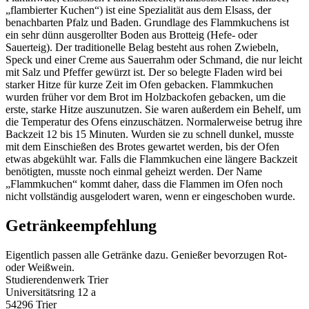
„flambierter Kuchen“) ist eine Spezialität aus dem Elsass, der
benachbarten Pfalz und Baden. Grundlage des Flammkuchens ist
ein sehr dünn ausgerollter Boden aus Brotteig (Hefe- oder
Sauerteig). Der traditionelle Belag besteht aus rohen Zwiebeln,
Speck und einer Creme aus Sauerrahm oder Schmand, die nur leicht
mit Salz und Pfeffer gewürzt ist. Der so belegte Fladen wird bei
starker Hitze für kurze Zeit im Ofen gebacken. Flammkuchen
wurden früher vor dem Brot im Holzbackofen gebacken, um die
erste, starke Hitze auszunutzen. Sie waren außerdem ein Behelf, um
die Temperatur des Ofens einzuschätzen. Normalerweise betrug ihre
Backzeit 12 bis 15 Minuten. Wurden sie zu schnell dunkel, musste
mit dem Einschießen des Brotes gewartet werden, bis der Ofen
etwas abgekühlt war. Falls die Flammkuchen eine längere Backzeit
benötigten, musste noch einmal geheizt werden. Der Name
„Flammkuchen“ kommt daher, dass die Flammen im Ofen noch
nicht vollständig ausgelodert waren, wenn er eingeschoben wurde.
Getränkeempfehlung
Eigentlich passen alle Getränke dazu. Genießer bevorzugen Rot-
oder Weißwein.
Studierendenwerk Trier
Universitätsring 12 a
54296 Trier