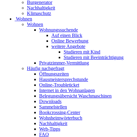
Burgenerator
Nachhaltigkeit
Klimaschutz
Wohnen
Wohnen
Wohnungssuchende
Auf einen Blick
Online Bewerbung
weitere Angebote
Studieren mit Kind
Studieren mit Beeinträchtigung
Privatzimmer-Vermittlung
Häufig nachgefragt
Öffnungszeiten
Hausmeistersprechstunde
Online-Troubleticket
Internet in den Wohnanlagen
Belegungsübersicht Waschmaschinen
Downloads
Sammelstellen
Bookcrossing-Center
Wohnheimwörterbuch
Nachhaltigkeit
Web-Tipps
FAQ