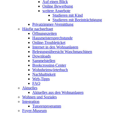
Auf einen Blick
Online Bewerbung
weitere Angebote
Studieren mit Kind
Studieren mit Beeinträchtigung
Privatzimmer-Vermittlung
Häufig nachgefragt
Öffnungszeiten
Hausmeistersprechstunde
Online-Troubleticket
Internet in den Wohnanlagen
Belegungsübersicht Waschmaschinen
Downloads
Sammelstellen
Bookcrossing-Center
Wohnheimwörterbuch
Nachhaltigkeit
Web-Tipps
FAQ
Aktuelles
Aktuelles aus den Wohnanlagen
Wohnen und Soziales
Integration
Tutorenprogramm
Foyer-Museum