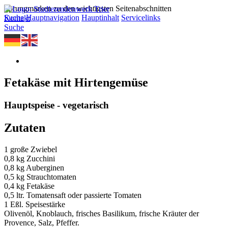
Sprungmarken zu den wichtigsten Seitenabschnitten
Suche
Hauptnavigation
Hauptinhalt
Servicelinks
Kontakt
Suche
Fetakäse mit Hirtengemüse
Hauptspeise - vegetarisch
Zutaten
1 große Zwiebel
0,8 kg Zucchini
0,8 kg Auberginen
0,5 kg Strauchtomaten
0,4 kg Fetakäse
0,5 ltr. Tomatensaft oder passierte Tomaten
1 Eßl. Speisestärke
Olivenöl, Knoblauch, frisches Basilikum, frische Kräuter der
Provence, Salz, Pfeffer.