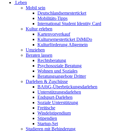
Leben
Mobil sein
Deutschlandsemesterticket
Mobilitäts-Tipps
International Student Identity Card
Kultur erleben
Kartenvorverkauf
Kultursemesterticket DiMiDo
Kulturförderung Allgemein
Umziehen
Beraten lassen
Rechtsberatung
Psychosoziale Beratung
Wohnen und Soziales
Beratungsangebote Dritter
Darlehen & Zuschüsse
BAföG-Überbrückungsdarlehen
Unterstützungsdarlehen
Endspurt-Darlehen
Soziale Unterstützung
Freitische
Windelstipendium
Stipendien
Startup-Set
Studieren mit Behinderung