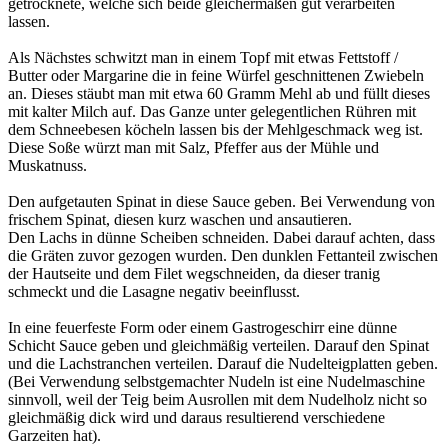
getrocknete, welche sich beide gleichermaßen gut verarbeiten
lassen.
Als Nächstes schwitzt man in einem Topf mit etwas Fettstoff /
Butter oder Margarine die in feine Würfel geschnittenen Zwiebeln
an. Dieses stäubt man mit etwa 60 Gramm Mehl ab und füllt dieses
mit kalter Milch auf. Das Ganze unter gelegentlichen Rühren mit
dem Schneebesen köcheln lassen bis der Mehlgeschmack weg ist.
Diese Soße würzt man mit Salz, Pfeffer aus der Mühle und
Muskatnuss.
Den aufgetauten Spinat in diese Sauce geben. Bei Verwendung von
frischem Spinat, diesen kurz waschen und ansautieren.
Den Lachs in dünne Scheiben schneiden. Dabei darauf achten, dass
die Gräten zuvor gezogen wurden. Den dunklen Fettanteil zwischen
der Hautseite und dem Filet wegschneiden, da dieser tranig
schmeckt und die Lasagne negativ beeinflusst.
In eine feuerfeste Form oder einem Gastrogeschirr eine dünne
Schicht Sauce geben und gleichmäßig verteilen. Darauf den Spinat
und die Lachstranchen verteilen. Darauf die Nudelteigplatten geben.
(Bei Verwendung selbstgemachter Nudeln ist eine Nudelmaschine
sinnvoll, weil der Teig beim Ausrollen mit dem Nudelholz nicht so
gleichmäßig dick wird und daraus resultierend verschiedene
Garzeiten hat).