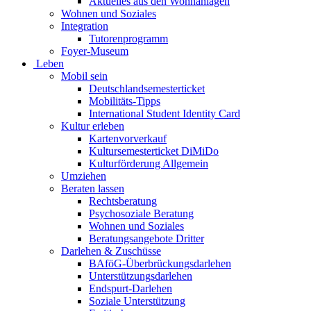
Aktuelles aus den Wohnanlagen
Wohnen und Soziales
Integration
Tutorenprogramm
Foyer-Museum
Leben
Mobil sein
Deutschlandsemesterticket
Mobilitäts-Tipps
International Student Identity Card
Kultur erleben
Kartenvorverkauf
Kultursemesterticket DiMiDo
Kulturförderung Allgemein
Umziehen
Beraten lassen
Rechtsberatung
Psychosoziale Beratung
Wohnen und Soziales
Beratungsangebote Dritter
Darlehen & Zuschüsse
BAföG-Überbrückungsdarlehen
Unterstützungsdarlehen
Endspurt-Darlehen
Soziale Unterstützung