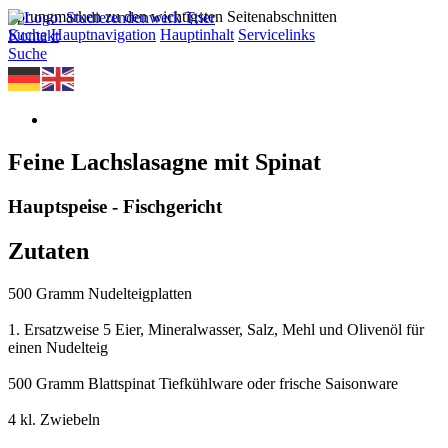
Sprungmarken zu den wichtigsten Seitenabschnitten
Suche
Hauptnavigation
Hauptinhalt
Servicelinks
Kontakt
Suche
Feine Lachslasagne mit Spinat
Hauptspeise - Fischgericht
Zutaten
500 Gramm Nudelteigplatten
1. Ersatzweise 5 Eier, Mineralwasser, Salz, Mehl und Olivenöl für
einen Nudelteig
500 Gramm Blattspinat Tiefkühlware oder frische Saisonware
4 kl. Zwiebeln