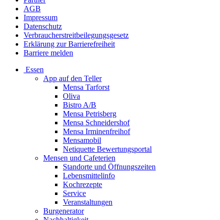
AGB
Impressum
Datenschutz
Verbraucherstreitbeilegungsgesetz
Erklärung zur Barrierefreiheit
Barriere melden
Essen
App auf den Teller
Mensa Tarforst
Oliva
Bistro A/B
Mensa Petrisberg
Mensa Schneidershof
Mensa Irminenfreihof
Mensamobil
Netiquette Bewertungsportal
Mensen und Cafeterien
Standorte und Öffnungszeiten
Lebensmittelinfo
Kochrezepte
Service
Veranstaltungen
Burgenerator
Nachhaltigkeit