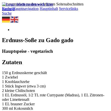
Sprungmarken zu den wichtigsten Seitenabschnitten
Suche
Hauptnavigation
Hauptinhalt
Servicelinks
Kontakt
Suche
Erdnuss-Soße zu Gado gado
Hauptspeise - vegetarisch
Zutaten
150 g Erdnusskerne geschält
1 Zwiebel
1 Knoblauchzehe
1 Stück Ingwer (etwa 3 cm)
2 kleine Chilischoten
1 EL Erdnussöl, 1/2 TL rote Currypaste (Madras), 1 EL Zitronen-
oder Limettensaft
1 EL brauner Zucker
300 ml Kokosmilch