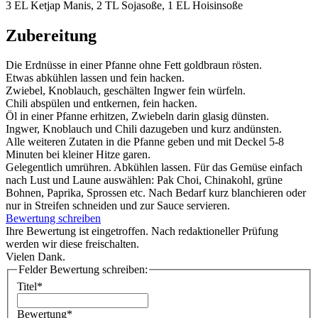
3 EL Ketjap Manis, 2 TL Sojasoße, 1 EL Hoisinsoße
Zubereitung
Die Erdnüsse in einer Pfanne ohne Fett goldbraun rösten.
Etwas abkühlen lassen und fein hacken.
Zwiebel, Knoblauch, geschälten Ingwer fein würfeln.
Chili abspülen und entkernen, fein hacken.
Öl in einer Pfanne erhitzen, Zwiebeln darin glasig dünsten.
Ingwer, Knoblauch und Chili dazugeben und kurz andünsten.
Alle weiteren Zutaten in die Pfanne geben und mit Deckel 5-8
Minuten bei kleiner Hitze garen.
Gelegentlich umrühren. Abkühlen lassen. Für das Gemüse einfach
nach Lust und Laune auswählen: Pak Choi, Chinakohl, grüne
Bohnen, Paprika, Sprossen etc. Nach Bedarf kurz blanchieren oder
nur in Streifen schneiden und zur Sauce servieren.
Bewertung schreiben
Ihre Bewertung ist eingetroffen. Nach redaktioneller Prüfung
werden wir diese freischalten.
Vielen Dank.
Felder Bewertung schreiben:
Titel*
Bewertung*