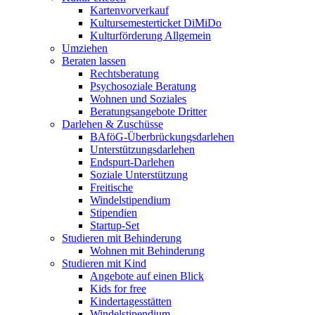
Kartenvorverkauf
Kultursemesterticket DiMiDo
Kulturförderung Allgemein
Umziehen
Beraten lassen
Rechtsberatung
Psychosoziale Beratung
Wohnen und Soziales
Beratungsangebote Dritter
Darlehen & Zuschüsse
BAföG-Überbrückungsdarlehen
Unterstützungsdarlehen
Endspurt-Darlehen
Soziale Unterstützung
Freitische
Windelstipendium
Stipendien
Startup-Set
Studieren mit Behinderung
Wohnen mit Behinderung
Studieren mit Kind
Angebote auf einen Blick
Kids for free
Kindertagesstätten
Windelstipendium