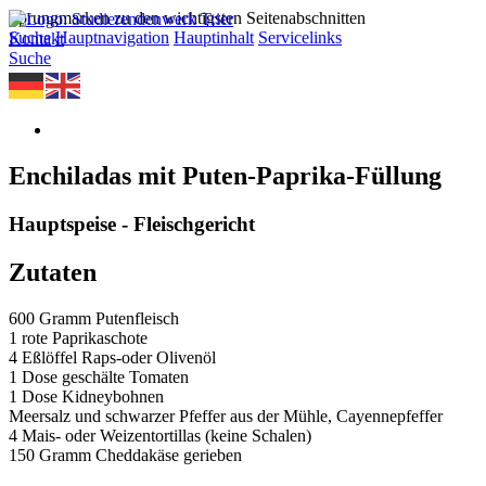
Sprungmarken zu den wichtigsten Seitenabschnitten
Suche
Hauptnavigation
Hauptinhalt
Servicelinks
Kontakt
Suche
Enchiladas mit Puten-Paprika-Füllung
Hauptspeise - Fleischgericht
Zutaten
600 Gramm Putenfleisch
1 rote Paprikaschote
4 Eßlöffel Raps-oder Olivenöl
1 Dose geschälte Tomaten
1 Dose Kidneybohnen
Meersalz und schwarzer Pfeffer aus der Mühle, Cayennepfeffer
4 Mais- oder Weizentortillas (keine Schalen)
150 Gramm Cheddakäse gerieben