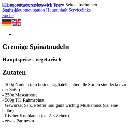
Sprungmarken zu den wichtigsten Seitenabschnitten
Suche
Hauptnavigation
Hauptinhalt
Servicelinks
Kontakt
Suche
Cremige Spinatnudeln
Hauptspeise - vegetarisch
Zutaten
- 500g Nudeln (am besten Tagliatelle, aber alle Sorten sind lecker zu
der Soße)
- 250g Mascarpone
- 500g TK Rahmspinat
- Gewürze: Salz, Pfeffer und ganz wichtig Muskatnuss (ca. eine
halbe)
- frischer Knoblauch (ca. 2-3 Zehen)
- etwas Parmesan