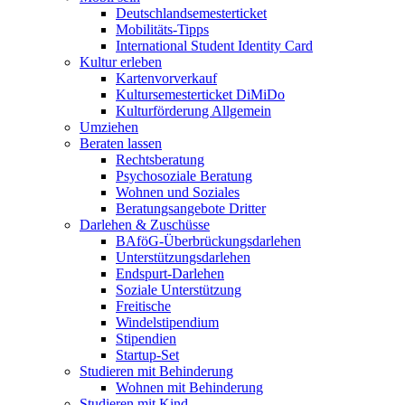
Deutschlandsemesterticket
Mobilitäts-Tipps
International Student Identity Card
Kultur erleben
Kartenvorverkauf
Kultursemesterticket DiMiDo
Kulturförderung Allgemein
Umziehen
Beraten lassen
Rechtsberatung
Psychosoziale Beratung
Wohnen und Soziales
Beratungsangebote Dritter
Darlehen & Zuschüsse
BAföG-Überbrückungsdarlehen
Unterstützungsdarlehen
Endspurt-Darlehen
Soziale Unterstützung
Freitische
Windelstipendium
Stipendien
Startup-Set
Studieren mit Behinderung
Wohnen mit Behinderung
Studieren mit Kind