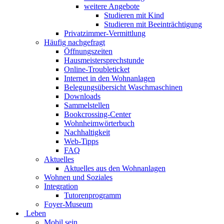
weitere Angebote
Studieren mit Kind
Studieren mit Beeinträchtigung
Privatzimmer-Vermittlung
Häufig nachgefragt
Öffnungszeiten
Hausmeistersprechstunde
Online-Troubleticket
Internet in den Wohnanlagen
Belegungsübersicht Waschmaschinen
Downloads
Sammelstellen
Bookcrossing-Center
Wohnheimwörterbuch
Nachhaltigkeit
Web-Tipps
FAQ
Aktuelles
Aktuelles aus den Wohnanlagen
Wohnen und Soziales
Integration
Tutorenprogramm
Foyer-Museum
Leben
Mobil sein