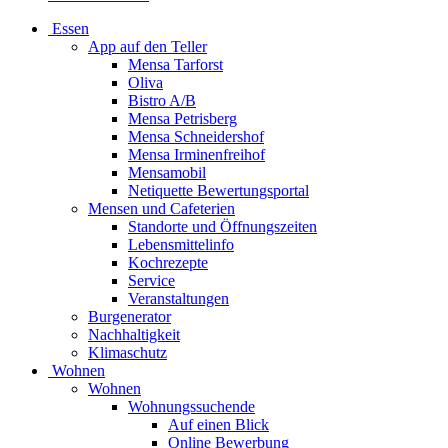
Essen
App auf den Teller
Mensa Tarforst
Oliva
Bistro A/B
Mensa Petrisberg
Mensa Schneidershof
Mensa Irminenfreihof
Mensamobil
Netiquette Bewertungsportal
Mensen und Cafeterien
Standorte und Öffnungszeiten
Lebensmittelinfo
Kochrezepte
Service
Veranstaltungen
Burgenerator
Nachhaltigkeit
Klimaschutz
Wohnen
Wohnen
Wohnungssuchende
Auf einen Blick
Online Bewerbung