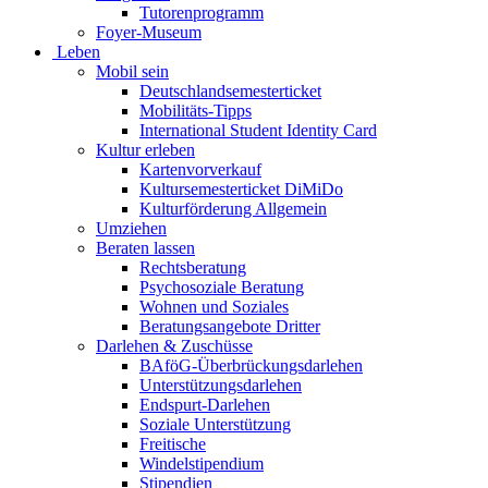
Tutorenprogramm
Foyer-Museum
Leben
Mobil sein
Deutschlandsemesterticket
Mobilitäts-Tipps
International Student Identity Card
Kultur erleben
Kartenvorverkauf
Kultursemesterticket DiMiDo
Kulturförderung Allgemein
Umziehen
Beraten lassen
Rechtsberatung
Psychosoziale Beratung
Wohnen und Soziales
Beratungsangebote Dritter
Darlehen & Zuschüsse
BAföG-Überbrückungsdarlehen
Unterstützungsdarlehen
Endspurt-Darlehen
Soziale Unterstützung
Freitische
Windelstipendium
Stipendien