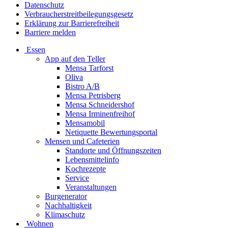
Datenschutz
Verbraucherstreitbeilegungsgesetz
Erklärung zur Barrierefreiheit
Barriere melden
Essen
App auf den Teller
Mensa Tarforst
Oliva
Bistro A/B
Mensa Petrisberg
Mensa Schneidershof
Mensa Irminenfreihof
Mensamobil
Netiquette Bewertungsportal
Mensen und Cafeterien
Standorte und Öffnungszeiten
Lebensmittelinfo
Kochrezepte
Service
Veranstaltungen
Burgenerator
Nachhaltigkeit
Klimaschutz
Wohnen