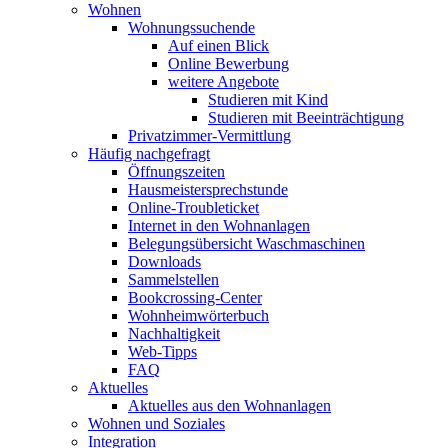
Wohnen
Wohnungssuchende
Auf einen Blick
Online Bewerbung
weitere Angebote
Studieren mit Kind
Studieren mit Beeinträchtigung
Privatzimmer-Vermittlung
Häufig nachgefragt
Öffnungszeiten
Hausmeistersprechstunde
Online-Troubleticket
Internet in den Wohnanlagen
Belegungsübersicht Waschmaschinen
Downloads
Sammelstellen
Bookcrossing-Center
Wohnheimwörterbuch
Nachhaltigkeit
Web-Tipps
FAQ
Aktuelles
Aktuelles aus den Wohnanlagen
Wohnen und Soziales
Integration