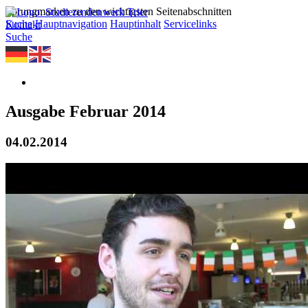
Sprungmarken zu den wichtigsten Seitenabschnitten
Suche
Hauptnavigation
Hauptinhalt
Servicelinks
Kontakt
Suche
Ausgabe Februar 2014
04.02.2014