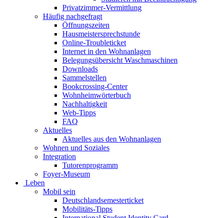
Privatzimmer-Vermittlung
Häufig nachgefragt
Öffnungszeiten
Hausmeistersprechstunde
Online-Troubleticket
Internet in den Wohnanlagen
Belegungsübersicht Waschmaschinen
Downloads
Sammelstellen
Bookcrossing-Center
Wohnheimwörterbuch
Nachhaltigkeit
Web-Tipps
FAQ
Aktuelles
Aktuelles aus den Wohnanlagen
Wohnen und Soziales
Integration
Tutorenprogramm
Foyer-Museum
Leben
Mobil sein
Deutschlandsemesterticket
Mobilitäts-Tipps
International Student Identity Card