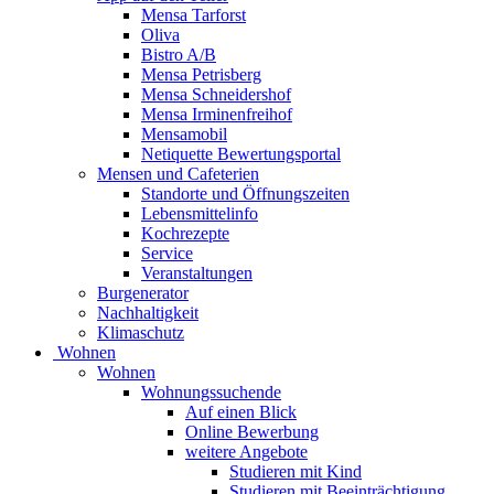
Mensa Tarforst
Oliva
Bistro A/B
Mensa Petrisberg
Mensa Schneidershof
Mensa Irminenfreihof
Mensamobil
Netiquette Bewertungsportal
Mensen und Cafeterien
Standorte und Öffnungszeiten
Lebensmittelinfo
Kochrezepte
Service
Veranstaltungen
Burgenerator
Nachhaltigkeit
Klimaschutz
Wohnen
Wohnen
Wohnungssuchende
Auf einen Blick
Online Bewerbung
weitere Angebote
Studieren mit Kind
Studieren mit Beeinträchtigung