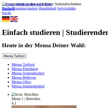
Sprungmarken zu den wichtigsten Seitenabschnitten
Suche
Hauptnavigation
Hauptinhalt
Servicelinks
Kontakt
Suche
Einfach studieren | Studierende
Heute in der Mensa Deiner Wahl:
Mensa Tarforst
Mensa Tarforst
Mensa Petrisberg
Mensa Schneidershof
Mensa Bellevue
Mensa Oliva
Mensa Irminenfreihof
Menü 1
|
fleischlos
4,1