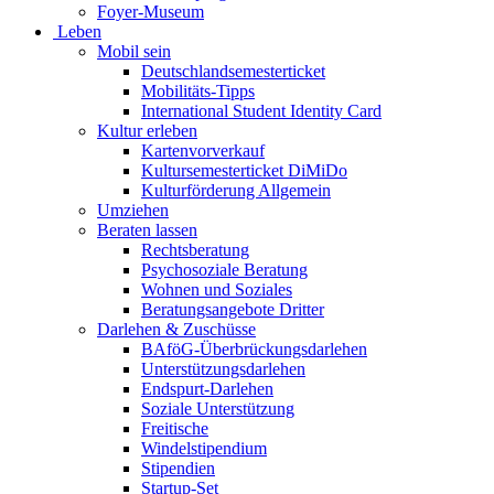
Foyer-Museum
Leben
Mobil sein
Deutschlandsemesterticket
Mobilitäts-Tipps
International Student Identity Card
Kultur erleben
Kartenvorverkauf
Kultursemesterticket DiMiDo
Kulturförderung Allgemein
Umziehen
Beraten lassen
Rechtsberatung
Psychosoziale Beratung
Wohnen und Soziales
Beratungsangebote Dritter
Darlehen & Zuschüsse
BAföG-Überbrückungsdarlehen
Unterstützungsdarlehen
Endspurt-Darlehen
Soziale Unterstützung
Freitische
Windelstipendium
Stipendien
Startup-Set