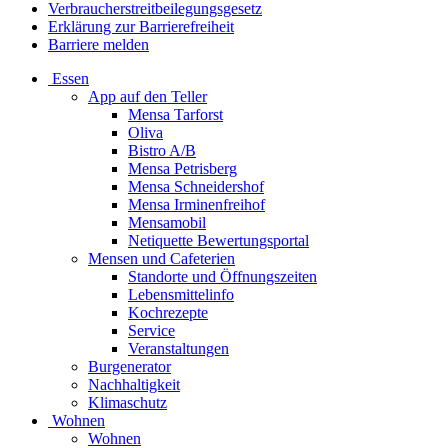
Verbraucherstreitbeilegungsgesetz
Erklärung zur Barrierefreiheit
Barriere melden
Essen
App auf den Teller
Mensa Tarforst
Oliva
Bistro A/B
Mensa Petrisberg
Mensa Schneidershof
Mensa Irminenfreihof
Mensamobil
Netiquette Bewertungsportal
Mensen und Cafeterien
Standorte und Öffnungszeiten
Lebensmittelinfo
Kochrezepte
Service
Veranstaltungen
Burgenerator
Nachhaltigkeit
Klimaschutz
Wohnen
Wohnen