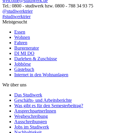
welcome@studiwerk.de
Tel.: 0800 - studiwerk bzw. 0800 - 788 34 93 75
@studiwerktrier
#studiwerktrier
Meistgesucht
Essen
Wohnen
Fahren
Burgenerator
DI MI DO
Darlehen & Zuschüsse
Jobbörse
Gästebuch
Internet in den Wohnanlagen
Wir über uns
Das Studiwerk
Geschäfts- und Arbeitsberichte
Was gibt es für den Semesterbeitrag?
AnsprechpartnerInnen
Wegbeschreibung
Ausschreibungen
Jobs im Studiwerk
Nachhaltigkeit