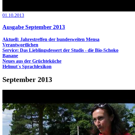
01.10.2013
Ausgabe September 2013
Aktuell: Jahrestreffen der bundesweiten Mensa
Verantwortlichen
Service: Das Lieblingsdessert der Studis - die Bio-Schoko
Banane
Neues aus der Grüchteküche
Helmut´s Sprachlexikon
September 2013