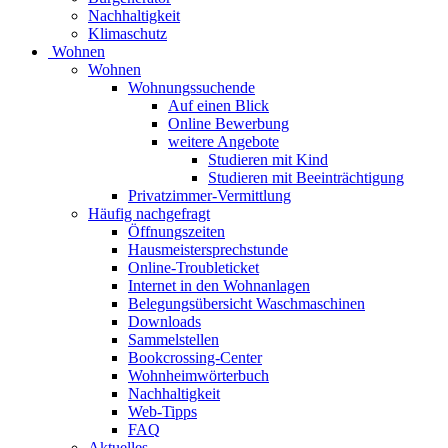
Nachhaltigkeit
Klimaschutz
Wohnen
Wohnen
Wohnungssuchende
Auf einen Blick
Online Bewerbung
weitere Angebote
Studieren mit Kind
Studieren mit Beeinträchtigung
Privatzimmer-Vermittlung
Häufig nachgefragt
Öffnungszeiten
Hausmeistersprechstunde
Online-Troubleticket
Internet in den Wohnanlagen
Belegungsübersicht Waschmaschinen
Downloads
Sammelstellen
Bookcrossing-Center
Wohnheimwörterbuch
Nachhaltigkeit
Web-Tipps
FAQ
Aktuelles