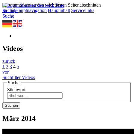
Sprungmarken zu den wichtigsten Seitenabschnitten
Suche
Hauptnavigation
Hauptinhalt
Servicelinks
Kontakt
Suche
Videos
zurück
1
2
3
4
5
vor
Suchfilter Videos
Suche:
Stichwort
Suchen
März 2014