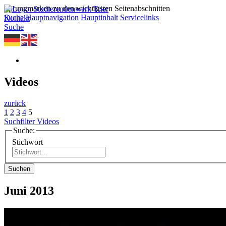
Sprungmarken zu den wichtigsten Seitenabschnitten
Suche
Hauptnavigation
Hauptinhalt
Servicelinks
Kontakt
Suche
Videos
zurück
1
2
3
4
5
Suchfilter Videos
Suche:
Stichwort
Suchen
Juni 2013