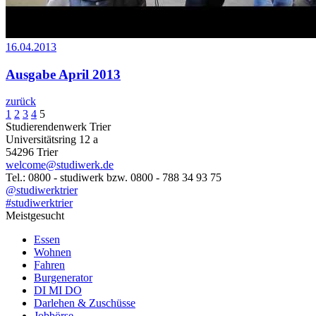
16.04.2013
Ausgabe April 2013
zurück
1
2
3
4
5
Studierendenwerk Trier
Universitätsring 12 a
54296 Trier
welcome@studiwerk.de
Tel.: 0800 - studiwerk bzw. 0800 - 788 34 93 75
@studiwerktrier
#studiwerktrier
Meistgesucht
Essen
Wohnen
Fahren
Burgenerator
DI MI DO
Darlehen & Zuschüsse
Jobbörse