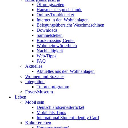
Öffnungszeiten
Hausmeistersprechstunde
Online-Troubleticket
Internet in den Wohnanlagen
Belegungsübersicht Waschmaschinen
Downloads
Sammelstellen
Bookcrossing-Center
Wohnheimwörterbuch
Nachhaltigkeit
Web-Tipps
FAQ
Aktuelles
Aktuelles aus den Wohnanlagen
Wohnen und Soziales
Integration
Tutorenprogramm
Foyer-Museum
Leben
Mobil sein
Deutschlandsemesterticket
Mobilitäts-Tipps
International Student Identity Card
Kultur erleben
Kartenvorverkauf