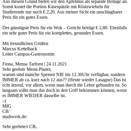
Aus diesem Grund bieten wir den Apfelmus als separate Beilage an.
Somit kostet die Portion Käsespätzle mit Röstzwiebeln für
Studierende nur noch € 2,20. Aus meiner Sicht ein unschlagbarer
Preis für ein gutes Essen.
Der günstigste Preis für ein Wok – Gericht beträgt € 2,80. Ebenfalls
ein sehr guter Preis für ein komplettes, gesundes Essen.
Mit freundlichen Grüßen
Marcus Kettelhack
Leiter Campus-Gastronomie
Fiona, Mensa Tarforst | 24.11.2021
Sehr geehrte Menü-Planer,
warum sind manche Speisen NIE bis 12.30Uhr verfügbar, sondern
IMMER ab ca. kurz nach 12 aus?? (Heute wieder Lasagne) Das ist
echt ätzend, vor allem, wenn man durch die Lehre gebunden ist. So
langsam sollte man das doch in den Griff bekommen können, wenn
es IMMER WIEDER dasselbe ist.
:-(
MfG
CB
studiwerk.de:
Sehr geehrte/r CB,