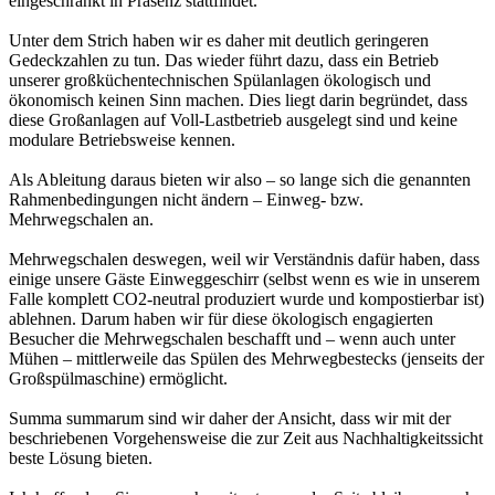
eingeschränkt in Präsenz stattfindet.
Unter dem Strich haben wir es daher mit deutlich geringeren
Gedeckzahlen zu tun. Das wieder führt dazu, dass ein Betrieb
unserer großküchentechnischen Spülanlagen ökologisch und
ökonomisch keinen Sinn machen. Dies liegt darin begründet, dass
diese Großanlagen auf Voll-Lastbetrieb ausgelegt sind und keine
modulare Betriebsweise kennen.
Als Ableitung daraus bieten wir also – so lange sich die genannten
Rahmenbedingungen nicht ändern – Einweg- bzw.
Mehrwegschalen an.
Mehrwegschalen deswegen, weil wir Verständnis dafür haben, dass
einige unsere Gäste Einweggeschirr (selbst wenn es wie in unserem
Falle komplett CO2-neutral produziert wurde und kompostierbar ist)
ablehnen. Darum haben wir für diese ökologisch engagierten
Besucher die Mehrwegschalen beschafft und – wenn auch unter
Mühen – mittlerweile das Spülen des Mehrwegbestecks (jenseits der
Großspülmaschine) ermöglicht.
Summa summarum sind wir daher der Ansicht, dass wir mit der
beschriebenen Vorgehensweise die zur Zeit aus Nachhaltigkeitssicht
beste Lösung bieten.