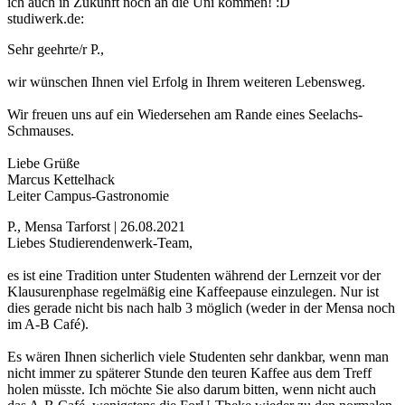
ich auch in Zukunft noch an die Uni kommen! :D
studiwerk.de:
Sehr geehrte/r P.,
wir wünschen Ihnen viel Erfolg in Ihrem weiteren Lebensweg.
Wir freuen uns auf ein Wiedersehen am Rande eines Seelachs-
Schmauses.
Liebe Grüße
Marcus Kettelhack
Leiter Campus-Gastronomie
P., Mensa Tarforst | 26.08.2021
Liebes Studierendenwerk-Team,
es ist eine Tradition unter Studenten während der Lernzeit vor der
Klausurenphase regelmäßig eine Kaffeepause einzulegen. Nur ist
dies gerade nicht bis nach halb 3 möglich (weder in der Mensa noch
im A-B Café).
Es wären Ihnen sicherlich viele Studenten sehr dankbar, wenn man
nicht immer zu späterer Stunde den teuren Kaffee aus dem Treff
holen müsste. Ich möchte Sie also darum bitten, wenn nicht auch