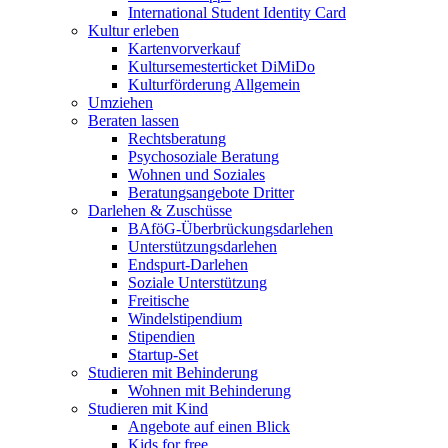
International Student Identity Card
Kultur erleben
Kartenvorverkauf
Kultursemesterticket DiMiDo
Kulturförderung Allgemein
Umziehen
Beraten lassen
Rechtsberatung
Psychosoziale Beratung
Wohnen und Soziales
Beratungsangebote Dritter
Darlehen & Zuschüsse
BAföG-Überbrückungsdarlehen
Unterstützungsdarlehen
Endspurt-Darlehen
Soziale Unterstützung
Freitische
Windelstipendium
Stipendien
Startup-Set
Studieren mit Behinderung
Wohnen mit Behinderung
Studieren mit Kind
Angebote auf einen Blick
Kids for free