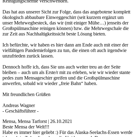
Reinigungschemie verschwenden.
Das hat aus unserer Sicht zur Folge, dass das angebotene komplett
ökologisch abbaubare Einweggeschirr (seit kurzem ergänzt um
unser Mehrwegbesteck, das wir (mit einiger Mühe…) jenseits der
Großspülmaschine reinigen können) bzw. die Mehrwegschale die
zur Zeit aus Nachhaltigkeitssicht beste Lösung bieten.
Ich befürchte, wir haben es hier dann am Ende auch mit einer der
vielfältigen Pandemiefolgen zu tun, die einen oft auch irgendwie
unzufrieden zurück lassen.
Dennoch hoffe ich, dass Sie uns auch weiter treu an der Seite
bleiben – auch um als Erste/r mit zu erleben, wie wir wieder stante
pedes zum Mensageschirr greifen und die Großspülmaschine
anwerfen, sobald wir wieder „freie Bahn“ haben.
Mit freundlichen Grüßen
Andreas Wagner
- Geschäftsführer -
Mensa, Mensa Tarforst | 26.10.2021
Beste Mensa der Welt!!!
Habe es immer hier geliebt :) Für das Alaska-Seelachs-Essen werde