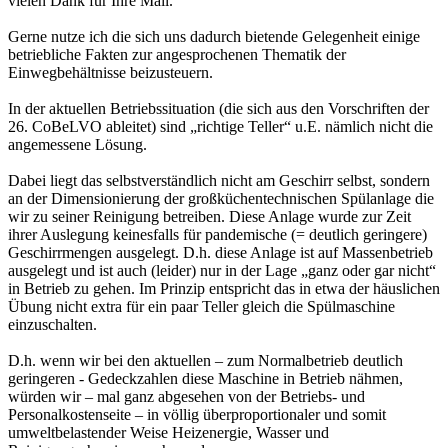
vielen Dank für Ihre Mail.
Gerne nutze ich die sich uns dadurch bietende Gelegenheit einige
betriebliche Fakten zur angesprochenen Thematik der
Einwegbehältnisse beizusteuern.
In der aktuellen Betriebssituation (die sich aus den Vorschriften der
26. CoBeLVO ableitet) sind „richtige Teller“ u.E. nämlich nicht die
angemessene Lösung.
Dabei liegt das selbstverständlich nicht am Geschirr selbst, sondern
an der Dimensionierung der großküchentechnischen Spülanlage die
wir zu seiner Reinigung betreiben. Diese Anlage wurde zur Zeit
ihrer Auslegung keinesfalls für pandemische (= deutlich geringere)
Geschirrmengen ausgelegt. D.h. diese Anlage ist auf Massenbetrieb
ausgelegt und ist auch (leider) nur in der Lage „ganz oder gar nicht“
in Betrieb zu gehen. Im Prinzip entspricht das in etwa der häuslichen
Übung nicht extra für ein paar Teller gleich die Spülmaschine
einzuschalten.
D.h. wenn wir bei den aktuellen – zum Normalbetrieb deutlich
geringeren - Gedeckzahlen diese Maschine in Betrieb nähmen,
würden wir – mal ganz abgesehen von der Betriebs- und
Personalkostenseite – in völlig überproportionaler und somit
umweltbelastender Weise Heizenergie, Wasser und