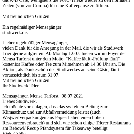
das A-B Café, wenigstens die ForU-Theke wieder zu den normalen
Zeiten (von vor Corona) für eine Kaffeepause zu öffnen.
Mit freundlichen Grüßen
Ein regelmäßiger Mensagänger
studiwerk.de:
Lieber regelmäßiger Mensagänger,
vielen Dank für die Anregung in der Mail, die wir als Studiwerk
Trier gerne aufgreifen: Ab Montag 12.07. bieten wir im Foyer der
Mensa Tarforst unter dem Motto: "Kaffee läuft -Prüfung läuft"
kostenlos Kaffee oder Tee zum Mitnehmen ab 14.30 Uhr an. Die
Aktion, als Dankeschön des Studiwerkes an seine Gäste, läuft
voraussichtlich bis zum 31.07.
Mit freundlichen Grüßen
Ihr Studiwerk Trier
Mensagänger, Mensa Tarforst | 08.07.2021
Liebes Studiwerk,
ich möchte vorschlagen, dass das swt einen Beitrag zum
Klimaschutz und zur Abfallvermeidung leistet (auch
Wegwerfverpackungen aus Papier haben einen hohen
Ressourcenverbrauch) und sich wie schon einige Trierer Restaurants
am Rebowl/ Recup Pfandsystem für Takeaway beteiligt.
Viele Grüße