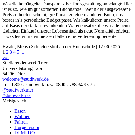
Was die bemängelte Transparenz bei Preisgestaltung anbelangt: Hier
ist es so, wie im gut sortierten Buchhandel. Wenn der ausgewiesene
Preis zu hoch erscheint, greift man zu einem anderen Buch, das
besser in´s persönliche Budget passt. Wir kalkulieren unsere Preise
auf Basis der stark schwankenden Wareneinsätze, die wir alle beim
täglichen Einkauf unserer Lebensmittel als neue Normalität erleben
– was leider in den meisten Fällen eine Verteuerung bedeutet.
Ewald, Mensa Schneidershof an der Hochschule | 12.06.2025
1
2
3
4
5
...
vor
Studierendenwerk Trier
Universitätsring 12 a
54296 Trier
welcome@studiwerk.de
Tel.: 0800 - studiwerk bzw. 0800 - 788 34 93 75
@studiwerktrier
#studiwerktrier
Meistgesucht
Essen
Wohnen
Fahren
Burgenerator
DI MI DO