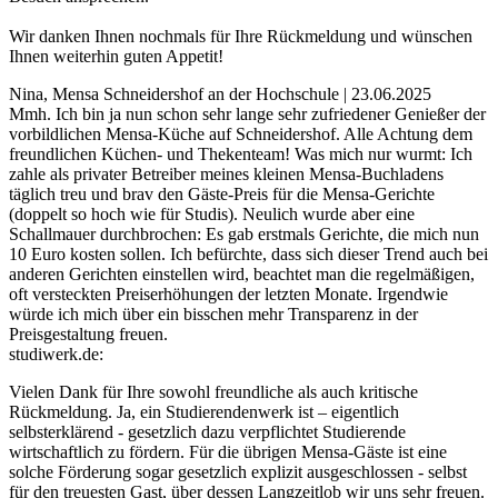
Wir danken Ihnen nochmals für Ihre Rückmeldung und wünschen
Ihnen weiterhin guten Appetit!
Nina, Mensa Schneidershof an der Hochschule | 23.06.2025
Mmh. Ich bin ja nun schon sehr lange sehr zufriedener Genießer der
vorbildlichen Mensa-Küche auf Schneidershof. Alle Achtung dem
freundlichen Küchen- und Thekenteam! Was mich nur wurmt: Ich
zahle als privater Betreiber meines kleinen Mensa-Buchladens
täglich treu und brav den Gäste-Preis für die Mensa-Gerichte
(doppelt so hoch wie für Studis). Neulich wurde aber eine
Schallmauer durchbrochen: Es gab erstmals Gerichte, die mich nun
10 Euro kosten sollen. Ich befürchte, dass sich dieser Trend auch bei
anderen Gerichten einstellen wird, beachtet man die regelmäßigen,
oft versteckten Preiserhöhungen der letzten Monate. Irgendwie
würde ich mich über ein bisschen mehr Transparenz in der
Preisgestaltung freuen.
studiwerk.de:
Vielen Dank für Ihre sowohl freundliche als auch kritische
Rückmeldung. Ja, ein Studierendenwerk ist – eigentlich
selbsterklärend - gesetzlich dazu verpflichtet Studierende
wirtschaftlich zu fördern. Für die übrigen Mensa-Gäste ist eine
solche Förderung sogar gesetzlich explizit ausgeschlossen - selbst
für den treuesten Gast, über dessen Langzeitlob wir uns sehr freuen.