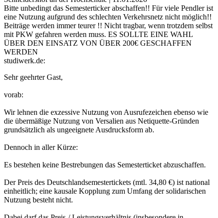
Bitte unbedingt das Semesterticker abschaffen!! Für viele Pendler ist
eine Nutzung aufgrund des schlechten Verkehrsnetz nicht möglich!!
Beiträge werden immer teurer !! Nicht tragbar, wenn trotzdem selbst
mit PKW gefahren werden muss. ES SOLLTE EINE WAHL
ÜBER DEN EINSATZ VON ÜBER 200€ GESCHAFFEN
WERDEN
studiwerk.de:
Sehr geehrter Gast,
vorab:
Wir lehnen die exzessive Nutzung von Ausrufezeichen ebenso wie
die übermäßige Nutzung von Versalien aus Netiquette-Gründen
grundsätzlich als ungeeignete Ausdrucksform ab.
Dennoch in aller Kürze:
Es bestehen keine Bestrebungen das Semesterticket abzuschaffen.
Der Preis des Deutschlandsemestertickets (mtl. 34,80 €) ist national
einheitlich; eine kausale Kopplung zum Umfang der solidarischen
Nutzung besteht nicht.
Dabei darf das Preis-/ Leistungsverhältnis (insbesondere in