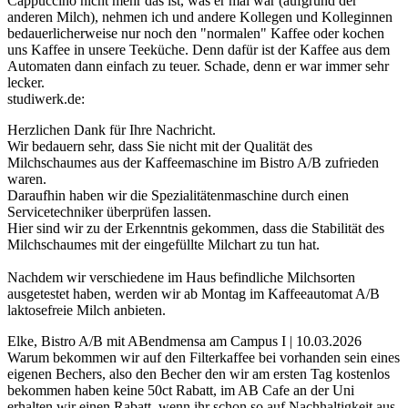
Cappuccino nicht mehr das ist, was er mal war (aufgrund der
anderen Milch), nehmen ich und andere Kollegen und Kolleginnen
bedauerlicherweise nur noch den "normalen" Kaffee oder kochen
uns Kaffee in unsere Teeküche. Denn dafür ist der Kaffee aus dem
Automaten dann einfach zu teuer. Schade, denn er war immer sehr
lecker.
studiwerk.de:
Herzlichen Dank für Ihre Nachricht.
Wir bedauern sehr, dass Sie nicht mit der Qualität des
Milchschaumes aus der Kaffeemaschine im Bistro A/B zufrieden
waren.
Daraufhin haben wir die Spezialitätenmaschine durch einen
Servicetechniker überprüfen lassen.
Hier sind wir zu der Erkenntnis gekommen, dass die Stabilität des
Milchschaumes mit der eingefüllte Milchart zu tun hat.
Nachdem wir verschiedene im Haus befindliche Milchsorten
ausgetestet haben, werden wir ab Montag im Kaffeeautomat A/B
laktosefreie Milch anbieten.
Elke, Bistro A/B mit ABendmensa am Campus I | 10.03.2026
Warum bekommen wir auf den Filterkaffee bei vorhanden sein eines
eigenen Bechers, also den Becher den wir am ersten Tag kostenlos
bekommen haben keine 50ct Rabatt, im AB Cafe an der Uni
erhalten wir einen Rabatt, wenn ihr schon so auf Nachhaltigkeit aus