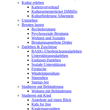
Kultur erleben
Kartenvorverkauf
Kultursemesterticket DiMiDo
Kulturförderung Allgemein
Umziehen
Beraten lassen
Rechtsberatung
Psychosoziale Beratung
Wohnen und Soziales
Beratungsangebote Dritter
Darlehen & Zuschüsse
BAföG-Überbrückungsdarlehen
Unterstützungsdarlehen
Endspurt-Darlehen
Soziale Unterstützung
Freitische
Windelstipendium
Stipendien
Startup-Set
Studieren mit Behinderung
Wohnen mit Behinderung
Studieren mit Kind
Angebote auf einen Blick
Kids for free
Kindertagesstätten