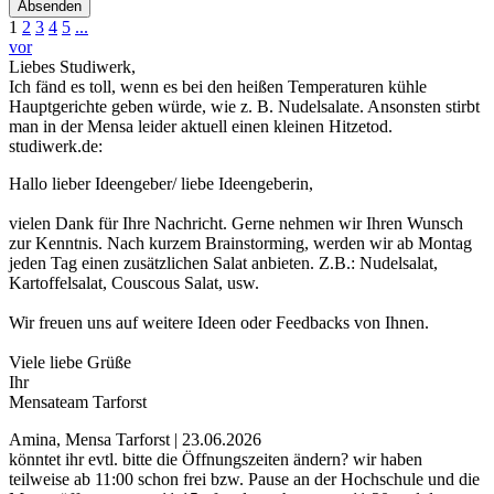
Absenden
1
2
3
4
5
...
vor
Liebes Studiwerk,
Ich fänd es toll, wenn es bei den heißen Temperaturen kühle
Hauptgerichte geben würde, wie z. B. Nudelsalate. Ansonsten stirbt
man in der Mensa leider aktuell einen kleinen Hitzetod.
studiwerk.de:
Hallo lieber Ideengeber/ liebe Ideengeberin,
vielen Dank für Ihre Nachricht. Gerne nehmen wir Ihren Wunsch
zur Kenntnis. Nach kurzem Brainstorming, werden wir ab Montag
jeden Tag einen zusätzlichen Salat anbieten. Z.B.: Nudelsalat,
Kartoffelsalat, Couscous Salat, usw.
Wir freuen uns auf weitere Ideen oder Feedbacks von Ihnen.
Viele liebe Grüße
Ihr
Mensateam Tarforst
Amina, Mensa Tarforst | 23.06.2026
könntet ihr evtl. bitte die Öffnungszeiten ändern? wir haben
teilweise ab 11:00 schon frei bzw. Pause an der Hochschule und die