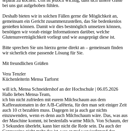
separat zu kochen. Uns ist jedoch wichtig, dass sich unsere Gäste
bei uns gut aufgehoben fühlen.
Deshalb bieten wir in solchen Fällen gerne die Möglichkeit an,
gemeinsam ein Gericht zusammenzustellen, das Sie bedenkenlos
genießen können. Damit wir dies bestmöglich umsetzen können,
benötigen wir vorab einige Informationen darüber, welche
Glutenunverträglichkeit vorliegt und wie ausgeprägt diese ist.
Bitte sprechen Sie uns hierzu gerne direkt an – gemeinsam finden
wir sicherlich eine passende Lösung für Sie.
Mit freundlichen Grüßen
Vera Tenzler
Küchenleiterin Mensa Tarforst
will ich, Mensa Schneidershof an der Hochschule | 06.05.2026
Hallo liebes Mensa-Team,
ich bin nicht zufrieden mit eurem Milchschaum aus dem
Kaffeeautomaten in der A/B-Caféteria, für den man seit einiger Zeit
auch 10 ct bezahlen muss. Dagegen ist ja auch gar nichts
einzuwenden, wenn es denn auch Milchschaum wäre. Das, was aus
der Maschine kommt, ist bestenfalls warme Milch. Von Schaum, der
3 Sekunden überlebt, kann hier nicht die Rede sein. Da auch der