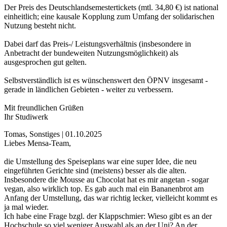
Der Preis des Deutschlandsemestertickets (mtl. 34,80 €) ist national
einheitlich; eine kausale Kopplung zum Umfang der solidarischen
Nutzung besteht nicht.
Dabei darf das Preis-/ Leistungsverhältnis (insbesondere in
Anbetracht der bundeweiten Nutzungsmöglichkeit) als
ausgesprochen gut gelten.
Selbstverständlich ist es wünschenswert den ÖPNV insgesamt -
gerade in ländlichen Gebieten - weiter zu verbessern.
Mit freundlichen Grüßen
Ihr Studiwerk
Tomas, Sonstiges | 01.10.2025
Liebes Mensa-Team,
die Umstellung des Speiseplans war eine super Idee, die neu
eingeführten Gerichte sind (meistens) besser als die alten.
Insbesondere die Mousse au Chocolat hat es mir angetan - sogar
vegan, also wirklich top. Es gab auch mal ein Bananenbrot am
Anfang der Umstellung, das war richtig lecker, vielleicht kommt es
ja mal wieder.
Ich habe eine Frage bzgl. der Klappschmier: Wieso gibt es an der
Hochschule so viel weniger Auswahl als an der Uni? An der