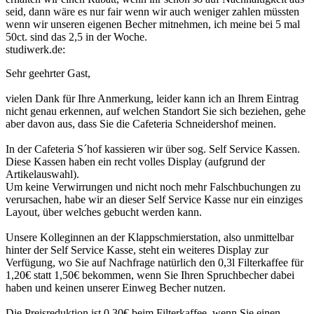
seid, dann wäre es nur fair wenn wir auch weniger zahlen müssten
wenn wir unseren eigenen Becher mitnehmen, ich meine bei 5 mal
50ct. sind das 2,5 in der Woche.
studiwerk.de:
Sehr geehrter Gast,
vielen Dank für Ihre Anmerkung, leider kann ich an Ihrem Eintrag
nicht genau erkennen, auf welchen Standort Sie sich beziehen, gehe
aber davon aus, dass Sie die Cafeteria Schneidershof meinen.
In der Cafeteria S´hof kassieren wir über sog. Self Service Kassen.
Diese Kassen haben ein recht volles Display (aufgrund der
Artikelauswahl).
Um keine Verwirrungen und nicht noch mehr Falschbuchungen zu
verursachen, habe wir an dieser Self Service Kasse nur ein einziges
Layout, über welches gebucht werden kann.
Unsere Kolleginnen an der Klappschmierstation, also unmittelbar
hinter der Self Service Kasse, steht ein weiteres Display zur
Verfügung, wo Sie auf Nachfrage natürlich den 0,3l Filterkaffee für
1,20€ statt 1,50€ bekommen, wenn Sie Ihren Spruchbecher dabei
haben und keinen unserer Einweg Becher nutzen.
Die Preisreduktion ist 0,30€ beim Filterkaffee, wenn Sie einen