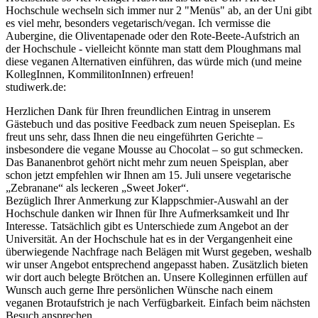
Hochschule wechseln sich immer nur 2 "Menüs" ab, an der Uni gibt
es viel mehr, besonders vegetarisch/vegan. Ich vermisse die
Aubergine, die Oliventapenade oder den Rote-Beete-Aufstrich an
der Hochschule - vielleicht könnte man statt dem Ploughmans mal
diese veganen Alternativen einführen, das würde mich (und meine
KollegInnen, KommilitonInnen) erfreuen!
studiwerk.de:
Herzlichen Dank für Ihren freundlichen Eintrag in unserem
Gästebuch und das positive Feedback zum neuen Speiseplan. Es
freut uns sehr, dass Ihnen die neu eingeführten Gerichte –
insbesondere die vegane Mousse au Chocolat – so gut schmecken.
Das Bananenbrot gehört nicht mehr zum neuen Speisplan, aber
schon jetzt empfehlen wir Ihnen am 15. Juli unsere vegetarische
„Zebranane“ als leckeren „Sweet Joker“.
Bezüglich Ihrer Anmerkung zur Klappschmier-Auswahl an der
Hochschule danken wir Ihnen für Ihre Aufmerksamkeit und Ihr
Interesse. Tatsächlich gibt es Unterschiede zum Angebot an der
Universität. An der Hochschule hat es in der Vergangenheit eine
überwiegende Nachfrage nach Belägen mit Wurst gegeben, weshalb
wir unser Angebot entsprechend angepasst haben. Zusätzlich bieten
wir dort auch belegte Brötchen an. Unsere Kolleginnen erfüllen auf
Wunsch auch gerne Ihre persönlichen Wünsche nach einem
veganen Brotaufstrich je nach Verfügbarkeit. Einfach beim nächsten
Besuch ansprechen.