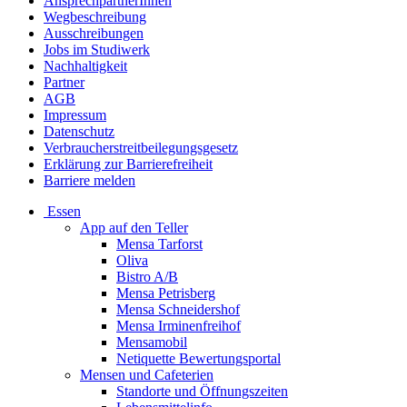
AnsprechpartnerInnen
Wegbeschreibung
Ausschreibungen
Jobs im Studiwerk
Nachhaltigkeit
Partner
AGB
Impressum
Datenschutz
Verbraucherstreitbeilegungsgesetz
Erklärung zur Barrierefreiheit
Barriere melden
Essen
App auf den Teller
Mensa Tarforst
Oliva
Bistro A/B
Mensa Petrisberg
Mensa Schneidershof
Mensa Irminenfreihof
Mensamobil
Netiquette Bewertungsportal
Mensen und Cafeterien
Standorte und Öffnungszeiten