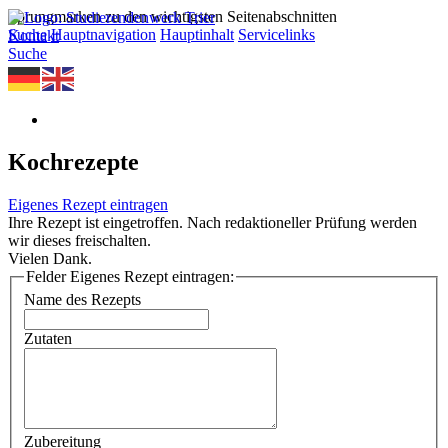
Sprungmarken zu den wichtigsten Seitenabschnitten
Suche
Hauptnavigation
Hauptinhalt
Servicelinks
Kontakt
Suche
Kochrezepte
Eigenes Rezept eintragen
Ihre Rezept ist eingetroffen. Nach redaktioneller Prüfung werden
wir dieses freischalten.
Vielen Dank.
Felder Eigenes Rezept eintragen:
Name des Rezepts
Zutaten
Zubereitung