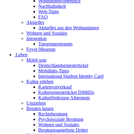
Wohnheimwörterbuch
Nachhaltigkeit
Web-Tipps
FAQ
Aktuelles
Aktuelles aus den Wohnanlagen
Wohnen und Soziales
Integration
Tutorenprogramm
Foyer-Museum
Leben
Mobil sein
Deutschlandsemesterticket
Mobilitäts-Tipps
International Student Identity Card
Kultur erleben
Kartenvorverkauf
Kultursemesterticket DiMiDo
Kulturförderung Allgemein
Umziehen
Beraten lassen
Rechtsberatung
Psychosoziale Beratung
Wohnen und Soziales
Beratungsangebote Dritter