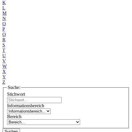
K
L
M
N
O
P
Q
R
S
T
U
V
W
X
Y
Z
Suche:
Stichwort
Informationsbereich
Bereich
Suchen