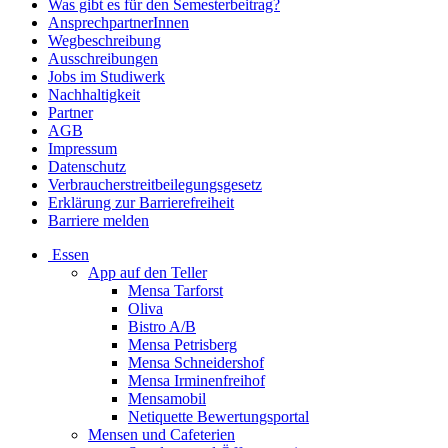
Was gibt es für den Semesterbeitrag?
AnsprechpartnerInnen
Wegbeschreibung
Ausschreibungen
Jobs im Studiwerk
Nachhaltigkeit
Partner
AGB
Impressum
Datenschutz
Verbraucherstreitbeilegungsgesetz
Erklärung zur Barrierefreiheit
Barriere melden
Essen
App auf den Teller
Mensa Tarforst
Oliva
Bistro A/B
Mensa Petrisberg
Mensa Schneidershof
Mensa Irminenfreihof
Mensamobil
Netiquette Bewertungsportal
Mensen und Cafeterien