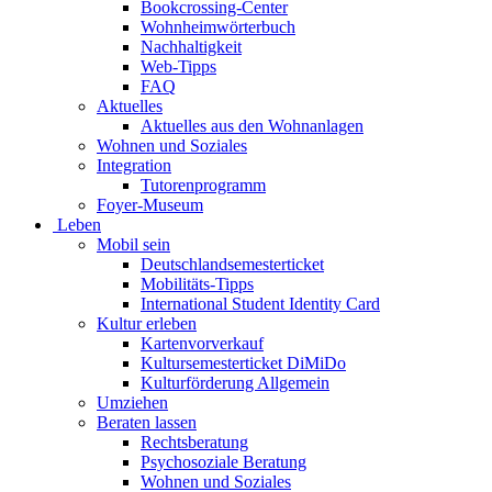
Bookcrossing-Center
Wohnheimwörterbuch
Nachhaltigkeit
Web-Tipps
FAQ
Aktuelles
Aktuelles aus den Wohnanlagen
Wohnen und Soziales
Integration
Tutorenprogramm
Foyer-Museum
Leben
Mobil sein
Deutschlandsemesterticket
Mobilitäts-Tipps
International Student Identity Card
Kultur erleben
Kartenvorverkauf
Kultursemesterticket DiMiDo
Kulturförderung Allgemein
Umziehen
Beraten lassen
Rechtsberatung
Psychosoziale Beratung
Wohnen und Soziales