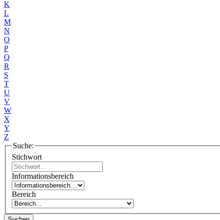
K
L
M
N
O
P
Q
R
S
T
U
V
W
X
Y
Z
Suche:
Stichwort
Informationsbereich
Bereich
Suchen