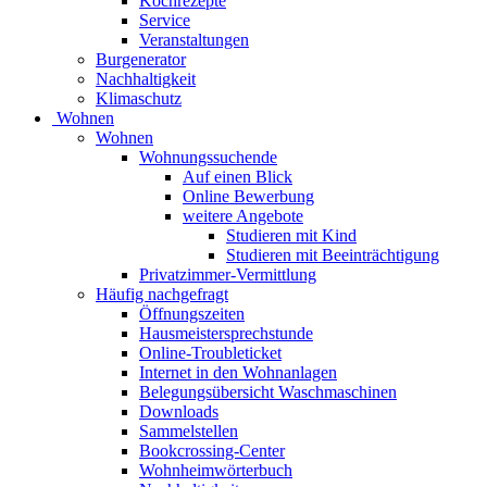
Kochrezepte
Service
Veranstaltungen
Burgenerator
Nachhaltigkeit
Klimaschutz
Wohnen
Wohnen
Wohnungssuchende
Auf einen Blick
Online Bewerbung
weitere Angebote
Studieren mit Kind
Studieren mit Beeinträchtigung
Privatzimmer-Vermittlung
Häufig nachgefragt
Öffnungszeiten
Hausmeistersprechstunde
Online-Troubleticket
Internet in den Wohnanlagen
Belegungsübersicht Waschmaschinen
Downloads
Sammelstellen
Bookcrossing-Center
Wohnheimwörterbuch