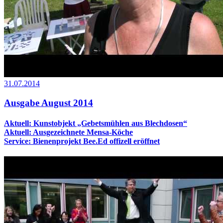
31.07.2014
Ausgabe August 2014
Aktuell: Kunstobjekt „Gebetsmühlen aus Blechdosen“
Aktuell: Ausgezeichnete Mensa-Köche
Service: Bienenprojekt Bee.Ed offizell eröffnet