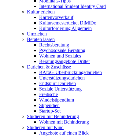
Mobilitäts-Tipps
International Student Identity Card
Kultur erleben
Kartenvorverkauf
Kultursemesterticket DiMiDo
Kulturförderung Allgemein
Umziehen
Beraten lassen
Rechtsberatung
Psychosoziale Beratung
Wohnen und Soziales
Beratungsangebote Dritter
Darlehen & Zuschüsse
BAföG-Überbrückungsdarlehen
Unterstützungsdarlehen
Endspurt-Darlehen
Soziale Unterstützung
Freitische
Windelstipendium
Stipendien
Startup-Set
Studieren mit Behinderung
Wohnen mit Behinderung
Studieren mit Kind
Angebote auf einen Blick