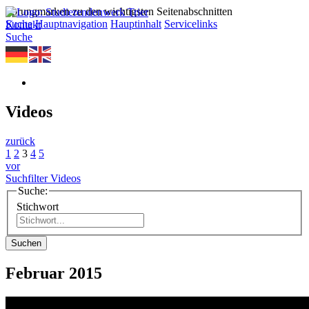
Sprungmarken zu den wichtigsten Seitenabschnitten
Suche
Hauptnavigation
Hauptinhalt
Servicelinks
Kontakt
Suche
Videos
zurück
1
2
3
4
5
vor
Suchfilter Videos
Suche:
Stichwort
Suchen
Februar 2015