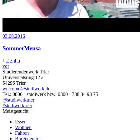
03.08.2016
SommerMensa
1
2
3
4
5
vor
Studierendenwerk Trier
Universitätsring 12 a
54296 Trier
welcome@studiwerk.de
Tel.: 0800 - studiwerk bzw. 0800 - 788 34 93 75
@studiwerktrier
#studiwerktrier
Meistgesucht
Essen
Wohnen
Fahren
Burgenerator