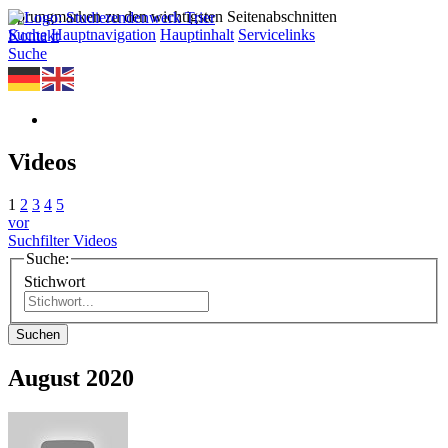
Sprungmarken zu den wichtigsten Seitenabschnitten
Suche
Hauptnavigation
Hauptinhalt
Servicelinks
Kontakt
Suche
Videos
1
2
3
4
5
vor
Suchfilter Videos
Suche:
Stichwort
Suchen
August 2020