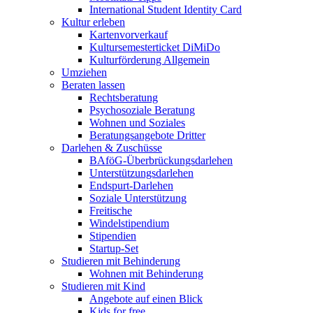
International Student Identity Card
Kultur erleben
Kartenvorverkauf
Kultursemesterticket DiMiDo
Kulturförderung Allgemein
Umziehen
Beraten lassen
Rechtsberatung
Psychosoziale Beratung
Wohnen und Soziales
Beratungsangebote Dritter
Darlehen & Zuschüsse
BAföG-Überbrückungsdarlehen
Unterstützungsdarlehen
Endspurt-Darlehen
Soziale Unterstützung
Freitische
Windelstipendium
Stipendien
Startup-Set
Studieren mit Behinderung
Wohnen mit Behinderung
Studieren mit Kind
Angebote auf einen Blick
Kids for free