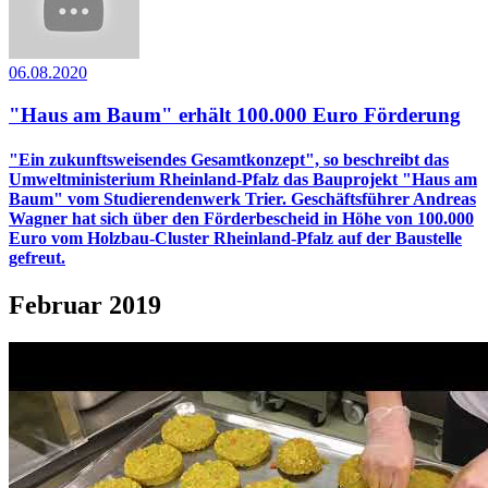
06.08.2020
"Haus am Baum" erhält 100.000 Euro Förderung
"Ein zukunftsweisendes Gesamtkonzept", so beschreibt das
Umweltministerium Rheinland-Pfalz das Bauprojekt "Haus am
Baum" vom Studierendenwerk Trier. Geschäftsführer Andreas
Wagner hat sich über den Förderbescheid in Höhe von 100.000
Euro vom Holzbau-Cluster Rheinland-Pfalz auf der Baustelle
gefreut.
Februar 2019