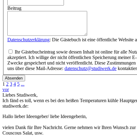
Beitrag
Datenschutzerklärung
Ihr Gästebucheintrag sowie dessen Inhalt ist online für alle Nutzer einsehbar und auf der Webseite www.studiwerk.de veröffentlicht. Ich habe diese Ergänzung zur Datenschutzerklärung gelesen und
akzeptiert. Ich willige der nicht öffentlichen Speicherung meiner E-Mail-Adresse ein und stimme der Veröffentlichung meines Namens im Gästebuch zu. Ihre E-Mail-Adresse wird ausschließlich für interne
Zwecke gespeichert und nicht veröffentlicht. Diese Zustimmungen ermöglicht uns, Sie bei Rückfragen persönlich zu kontaktieren. Hinweis: Ihre Zustimmungen können Sie jederzeit widerrufen, indem Sie
uns über diese Mail-Adresse:
datenschutz@studiwerk.de
kontaktie
Absenden
1
2
3
4
5
...
vor
Liebes Studiwerk,
Ich fänd es toll, wenn es bei den heißen Temperaturen kühle Hauptger
studiwerk.de:
Hallo lieber Ideengeber/ liebe Ideengeberin,
vielen Dank für Ihre Nachricht. Gerne nehmen wir Ihren Wunsch zur K
Couscous Salat, usw.