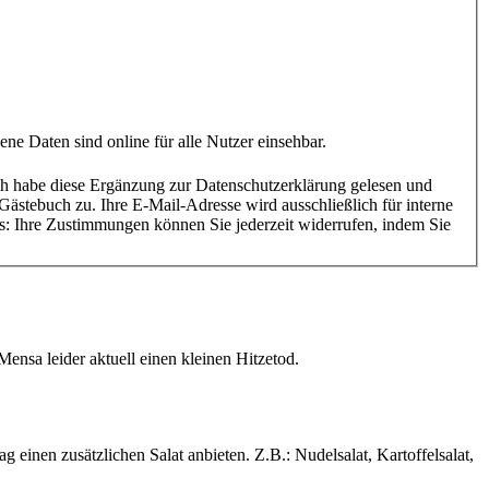
: Die Gästebuch ist eine öffentliche Website auf www.studiwerk.de. Inserate sowie deren Inhalte und personenbezogene Daten sind online für alle Nutzer einsehbar.
ensa leider aktuell einen kleinen Hitzetod.
inen zusätzlichen Salat anbieten. Z.B.: Nudelsalat, Kartoffelsalat,