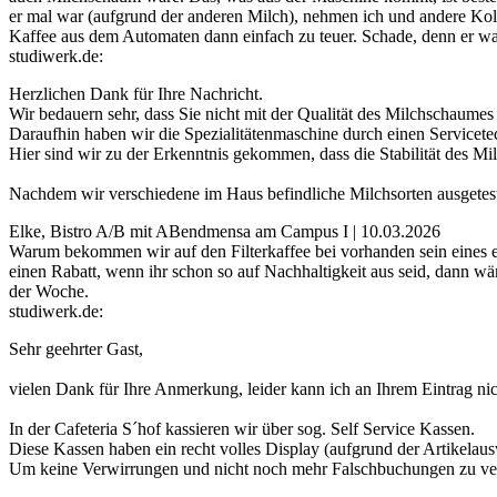
er mal war (aufgrund der anderen Milch), nehmen ich und andere Kol
Kaffee aus dem Automaten dann einfach zu teuer. Schade, denn er wa
studiwerk.de:
Herzlichen Dank für Ihre Nachricht.
Wir bedauern sehr, dass Sie nicht mit der Qualität des Milchschaume
Daraufhin haben wir die Spezialitätenmaschine durch einen Servicete
Hier sind wir zu der Erkenntnis gekommen, dass die Stabilität des Mil
Nachdem wir verschiedene im Haus befindliche Milchsorten ausgetest
Elke, Bistro A/B mit ABendmensa am Campus I | 10.03.2026
Warum bekommen wir auf den Filterkaffee bei vorhanden sein eines e
einen Rabatt, wenn ihr schon so auf Nachhaltigkeit aus seid, dann w
der Woche.
studiwerk.de:
Sehr geehrter Gast,
vielen Dank für Ihre Anmerkung, leider kann ich an Ihrem Eintrag nic
In der Cafeteria S´hof kassieren wir über sog. Self Service Kassen.
Diese Kassen haben ein recht volles Display (aufgrund der Artikelaus
Um keine Verwirrungen und nicht noch mehr Falschbuchungen zu verur