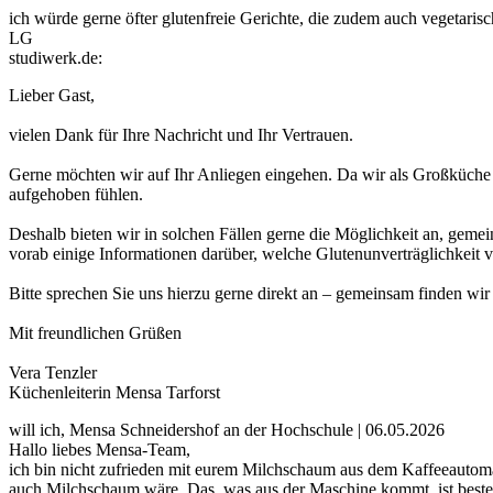
ich würde gerne öfter glutenfreie Gerichte, die zudem auch vegetaris
LG
studiwerk.de:
Lieber Gast,
vielen Dank für Ihre Nachricht und Ihr Vertrauen.
Gerne möchten wir auf Ihr Anliegen eingehen. Da wir als Großküche arb
aufgehoben fühlen.
Deshalb bieten wir in solchen Fällen gerne die Möglichkeit an, gem
vorab einige Informationen darüber, welche Glutenunverträglichkeit vo
Bitte sprechen Sie uns hierzu gerne direkt an – gemeinsam finden wir 
Mit freundlichen Grüßen
Vera Tenzler
Küchenleiterin Mensa Tarforst
will ich, Mensa Schneidershof an der Hochschule | 06.05.2026
Hallo liebes Mensa-Team,
ich bin nicht zufrieden mit eurem Milchschaum aus dem Kaffeeautomat
auch Milchschaum wäre. Das, was aus der Maschine kommt, ist besten