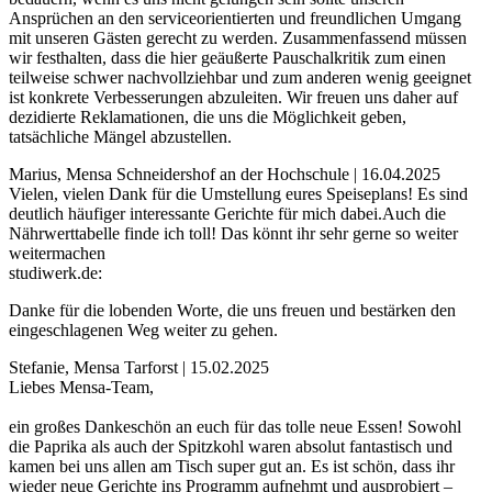
Ansprüchen an den serviceorientierten und freundlichen Umgang
mit unseren Gästen gerecht zu werden. Zusammenfassend müssen
wir festhalten, dass die hier geäußerte Pauschalkritik zum einen
teilweise schwer nachvollziehbar und zum anderen wenig geeignet
ist konkrete Verbesserungen abzuleiten. Wir freuen uns daher auf
dezidierte Reklamationen, die uns die Möglichkeit geben,
tatsächliche Mängel abzustellen.
Marius, Mensa Schneidershof an der Hochschule | 16.04.2025
Vielen, vielen Dank für die Umstellung eures Speiseplans! Es sind
deutlich häufiger interessante Gerichte für mich dabei.Auch die
Nährwerttabelle finde ich toll! Das könnt ihr sehr gerne so weiter
weitermachen
studiwerk.de:
Danke für die lobenden Worte, die uns freuen und bestärken den
eingeschlagenen Weg weiter zu gehen.
Stefanie, Mensa Tarforst | 15.02.2025
Liebes Mensa-Team,
ein großes Dankeschön an euch für das tolle neue Essen! Sowohl
die Paprika als auch der Spitzkohl waren absolut fantastisch und
kamen bei uns allen am Tisch super gut an. Es ist schön, dass ihr
wieder neue Gerichte ins Programm aufnehmt und ausprobiert –