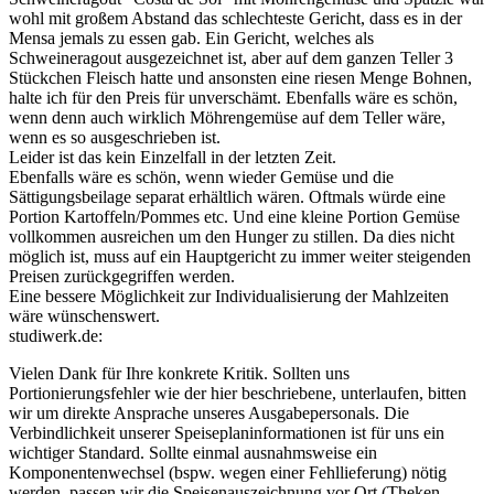
wohl mit großem Abstand das schlechteste Gericht, dass es in der
Mensa jemals zu essen gab. Ein Gericht, welches als
Schweineragout ausgezeichnet ist, aber auf dem ganzen Teller 3
Stückchen Fleisch hatte und ansonsten eine riesen Menge Bohnen,
halte ich für den Preis für unverschämt. Ebenfalls wäre es schön,
wenn denn auch wirklich Möhrengemüse auf dem Teller wäre,
wenn es so ausgeschrieben ist.
Leider ist das kein Einzelfall in der letzten Zeit.
Ebenfalls wäre es schön, wenn wieder Gemüse und die
Sättigungsbeilage separat erhältlich wären. Oftmals würde eine
Portion Kartoffeln/Pommes etc. Und eine kleine Portion Gemüse
vollkommen ausreichen um den Hunger zu stillen. Da dies nicht
möglich ist, muss auf ein Hauptgericht zu immer weiter steigenden
Preisen zurückgegriffen werden.
Eine bessere Möglichkeit zur Individualisierung der Mahlzeiten
wäre wünschenswert.
studiwerk.de:
Vielen Dank für Ihre konkrete Kritik. Sollten uns
Portionierungsfehler wie der hier beschriebene, unterlaufen, bitten
wir um direkte Ansprache unseres Ausgabepersonals. Die
Verbindlichkeit unserer Speiseplaninformationen ist für uns ein
wichtiger Standard. Sollte einmal ausnahmsweise ein
Komponentenwechsel (bspw. wegen einer Fehllieferung) nötig
werden, passen wir die Speisenauszeichnung vor Ort (Theken-