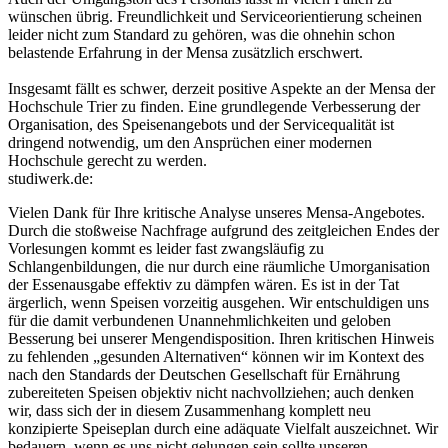
wünschen übrig. Freundlichkeit und Serviceorientierung scheinen
leider nicht zum Standard zu gehören, was die ohnehin schon
belastende Erfahrung in der Mensa zusätzlich erschwert.
Insgesamt fällt es schwer, derzeit positive Aspekte an der Mensa der
Hochschule Trier zu finden. Eine grundlegende Verbesserung der
Organisation, des Speisenangebots und der Servicequalität ist
dringend notwendig, um den Ansprüchen einer modernen
Hochschule gerecht zu werden.
studiwerk.de:
Vielen Dank für Ihre kritische Analyse unseres Mensa-Angebotes.
Durch die stoßweise Nachfrage aufgrund des zeitgleichen Endes der
Vorlesungen kommt es leider fast zwangsläufig zu
Schlangenbildungen, die nur durch eine räumliche Umorganisation
der Essenausgabe effektiv zu dämpfen wären. Es ist in der Tat
ärgerlich, wenn Speisen vorzeitig ausgehen. Wir entschuldigen uns
für die damit verbundenen Unannehmlichkeiten und geloben
Besserung bei unserer Mengendisposition. Ihren kritischen Hinweis
zu fehlenden „gesunden Alternativen“ können wir im Kontext des
nach den Standards der Deutschen Gesellschaft für Ernährung
zubereiteten Speisen objektiv nicht nachvollziehen; auch denken
wir, dass sich der in diesem Zusammenhang komplett neu
konzipierte Speiseplan durch eine adäquate Vielfalt auszeichnet. Wir
bedauern, wenn es uns nicht gelungen sein sollte unseren