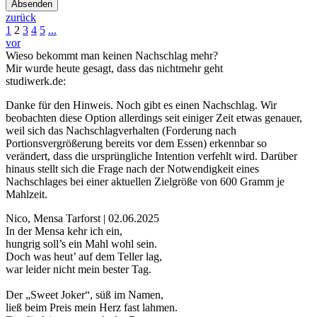
Absenden
zurück
1
2
3
4
5
...
vor
Wieso bekommt man keinen Nachschlag mehr?
Mir wurde heute gesagt, dass das nichtmehr geht
studiwerk.de:
Danke für den Hinweis. Noch gibt es einen Nachschlag. Wir
beobachten diese Option allerdings seit einiger Zeit etwas genauer,
weil sich das Nachschlagverhalten (Forderung nach
Portionsvergrößerung bereits vor dem Essen) erkennbar so
verändert, dass die ursprüngliche Intention verfehlt wird. Darüber
hinaus stellt sich die Frage nach der Notwendigkeit eines
Nachschlages bei einer aktuellen Zielgröße von 600 Gramm je
Mahlzeit.
Nico, Mensa Tarforst | 02.06.2025
In der Mensa kehr ich ein,
hungrig soll’s ein Mahl wohl sein.
Doch was heut’ auf dem Teller lag,
war leider nicht mein bester Tag.
Der „Sweet Joker“, süß im Namen,
ließ beim Preis mein Herz fast lahmen.