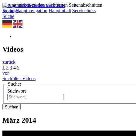
Sprungmarken zu den wichtigsten Seitenabschnitten
Suche
Hauptnavigation
Hauptinhalt
Servicelinks
Kontakt
Suche
Videos
zurück
1
2
3
4
5
vor
Suchfilter Videos
Suche:
Stichwort
Suchen
März 2014