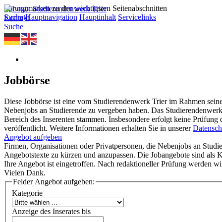
Sprungmarken zu den wichtigsten Seitenabschnitten
Suche
Hauptnavigation
Hauptinhalt
Servicelinks
Kontakt
Suche
Jobbörse
Diese Jobbörse ist eine vom Studierendenwerk Trier im Rahmen seine
Nebenjobs an Studierende zu vergeben haben. Das Studierendenwerk T
Bereich des Inserenten stammen. Insbesondere erfolgt keine Prüfung 
veröffentlicht. Weitere Informationen erhalten Sie in unserer
Datensch
Angebot aufgeben
Firmen, Organisationen oder Privatpersonen, die Nebenjobs an Studier
Angebotstexte zu kürzen und anzupassen. Die Jobangebote sind als Ko
Ihre Angebot ist eingetroffen. Nach redaktioneller Prüfung werden wir
Vielen Dank.
Felder Angebot aufgeben:
Kategorie
Anzeige des Inserates bis