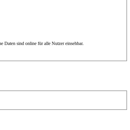
: Die Jobbörse ist eine öffentliche Website auf www.studiwerk.de. Inserate sowie deren Inhalte und personenbezogene Daten sind online für alle Nutzer einsehbar.