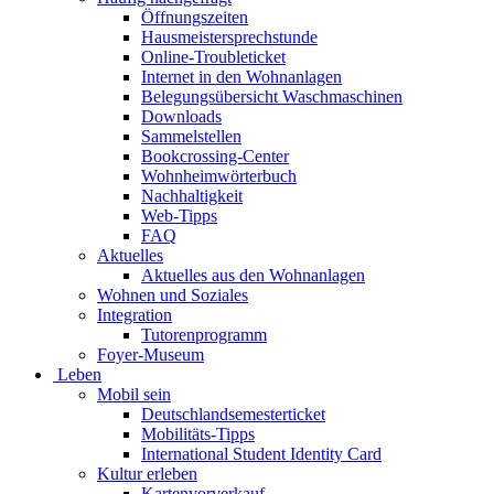
Öffnungszeiten
Hausmeistersprechstunde
Online-Troubleticket
Internet in den Wohnanlagen
Belegungsübersicht Waschmaschinen
Downloads
Sammelstellen
Bookcrossing-Center
Wohnheimwörterbuch
Nachhaltigkeit
Web-Tipps
FAQ
Aktuelles
Aktuelles aus den Wohnanlagen
Wohnen und Soziales
Integration
Tutorenprogramm
Foyer-Museum
Leben
Mobil sein
Deutschlandsemesterticket
Mobilitäts-Tipps
International Student Identity Card
Kultur erleben
Kartenvorverkauf