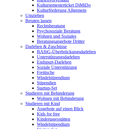
Kultursemesterticket DiMiDo
Kulturförderung Allgemein
Umziehen
Beraten lassen
Rechtsberatung
Psychosoziale Beratung
Wohnen und Soziales
Beratungsangebote Dritter
Darlehen & Zuschüsse
BAföG-Überbrückungsdarlehen
Unterstützungsdarlehen
Endspurt-Darlehen
Soziale Unterstützung
Freitische
Windelstipendium
Stipendien
Startup-Set
Studieren mit Behinderung
Wohnen mit Behinderung
Studieren mit Kind
Angebote auf einen Blick
Kids for free
Kindertagesstätten
Windelstipendium