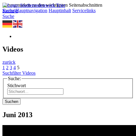
Sprungmarken zu den wichtigsten Seitenabschnitten
Suche
Hauptnavigation
Hauptinhalt
Servicelinks
Kontakt
Suche
Videos
zurück
1
2
3
4
5
Suchfilter Videos
Suche:
Stichwort
Suchen
Juni 2013