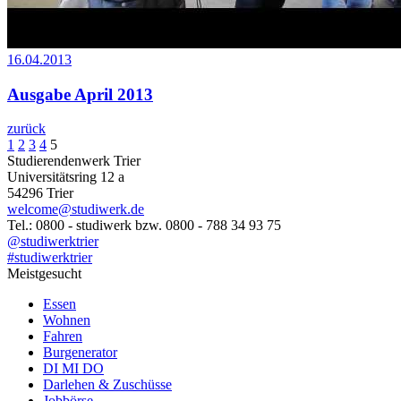
16.04.2013
Ausgabe April 2013
zurück
1
2
3
4
5
Studierendenwerk Trier
Universitätsring 12 a
54296 Trier
welcome@studiwerk.de
Tel.: 0800 - studiwerk bzw. 0800 - 788 34 93 75
@studiwerktrier
#studiwerktrier
Meistgesucht
Essen
Wohnen
Fahren
Burgenerator
DI MI DO
Darlehen & Zuschüsse
Jobbörse