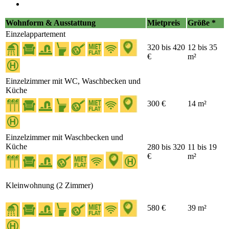
Wohnform & Ausstattung
Mietpreis
Größe *
Einzelappartement
320 bis 420
12 bis 35
€
m²
Einzelzimmer mit WC, Waschbecken und
Küche
300 €
14 m²
Einzelzimmer mit Waschbecken und
Küche
280 bis 320
11 bis 19
€
m²
Kleinwohnung (2 Zimmer)
580 €
39 m²