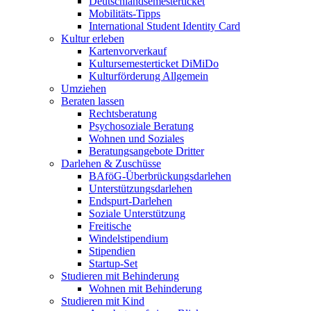
Deutschlandsemesterticket
Mobilitäts-Tipps
International Student Identity Card
Kultur erleben
Kartenvorverkauf
Kultursemesterticket DiMiDo
Kulturförderung Allgemein
Umziehen
Beraten lassen
Rechtsberatung
Psychosoziale Beratung
Wohnen und Soziales
Beratungsangebote Dritter
Darlehen & Zuschüsse
BAföG-Überbrückungsdarlehen
Unterstützungsdarlehen
Endspurt-Darlehen
Soziale Unterstützung
Freitische
Windelstipendium
Stipendien
Startup-Set
Studieren mit Behinderung
Wohnen mit Behinderung
Studieren mit Kind