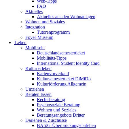
Web-Tipps
FAQ
Aktuelles
Aktuelles aus den Wohnanlagen
Wohnen und Soziales
Integration
Tutorenprogramm
Foyer-Museum
Leben
Mobil sein
Deutschlandsemesterticket
Mobilitäts-Tipps
International Student Identity Card
Kultur erleben
Kartenvorverkauf
Kultursemesterticket DiMiDo
Kulturförderung Allgemein
Umziehen
Beraten lassen
Rechtsberatung
Psychosoziale Beratung
Wohnen und Soziales
Beratungsangebote Dritter
Darlehen & Zuschüsse
BAföG-Überbrückungsdarlehen