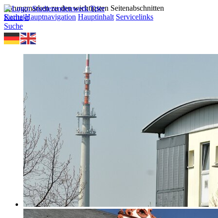
Sprungmarken zu den wichtigsten Seitenabschnitten
Suche
Hauptnavigation
Hauptinhalt
Servicelinks
Kontakt
Suche